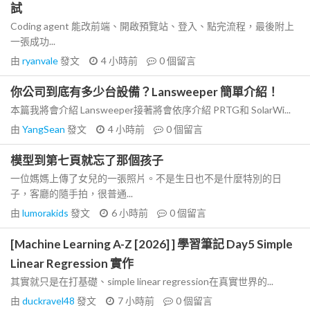
試
Coding agent 能改前端、開啟預覽站、登入、點完流程，最後附上
一張成功...
由
ryanvale
發文
4 小時前
0
個留言
你公司到底有多少台設備？Lansweeper 簡單介紹！
本篇我將會介紹 Lansweeper接著將會依序介紹 PRTG和 SolarWi...
由
YangSean
發文
4 小時前
0
個留言
模型到第七頁就忘了那個孩子
一位媽媽上傳了女兒的一張照片。不是生日也不是什麼特別的日
子，客廳的隨手拍，很普通...
由
lumorakids
發文
6 小時前
0
個留言
[Machine Learning A-Z [2026] ] 學習筆記 Day5 Simple
Linear Regression 實作
其實就只是在打基礎、simple linear regression在真實世界的...
由
duckravel48
發文
7 小時前
0
個留言