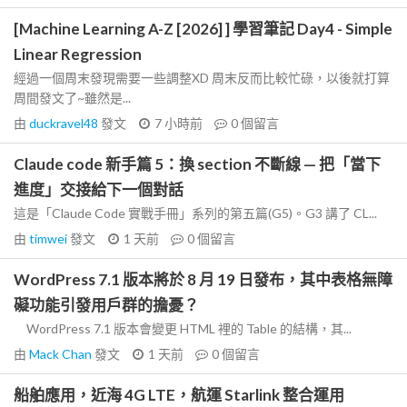
[Machine Learning A-Z [2026] ] 學習筆記 Day4 - Simple
Linear Regression
經過一個周末發現需要一些調整XD 周末反而比較忙碌，以後就打算
周間發文了~雖然是...
由
duckravel48
發文
7 小時前
0
個留言
Claude code 新手篇 5：換 section 不斷線 — 把「當下
進度」交接給下一個對話
這是「Claude Code 實戰手冊」系列的第五篇(G5)。G3 講了 CL...
由
timwei
發文
1 天前
0
個留言
WordPress 7.1 版本將於 8 月 19 日發布，其中表格無障
礙功能引發用戶群的擔憂？
WordPress 7.1 版本會變更 HTML 裡的 Table 的結構，其...
由
Mack Chan
發文
1 天前
0
個留言
船舶應用，近海 4G LTE，航運 Starlink 整合運用