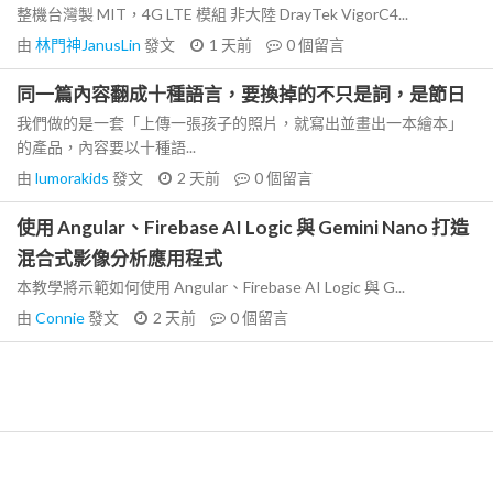
整機台灣製 MIT，4G LTE 模組 非大陸 DrayTek VigorC4...
由
林門神JanusLin
發文
1 天前
0
個留言
同一篇內容翻成十種語言，要換掉的不只是詞，是節日
我們做的是一套「上傳一張孩子的照片，就寫出並畫出一本繪本」
的產品，內容要以十種語...
由
lumorakids
發文
2 天前
0
個留言
使用 Angular、Firebase AI Logic 與 Gemini Nano 打造
混合式影像分析應用程式
本教學將示範如何使用 Angular、Firebase AI Logic 與 G...
由
Connie
發文
2 天前
0
個留言