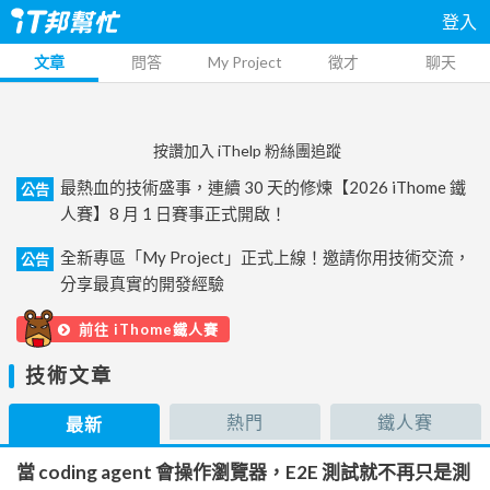
登入
文章
問答
My Project
徵才
聊天
按讚加入 iThelp 粉絲團追蹤
最熱血的技術盛事，連續 30 天的修煉【2026 iThome 鐵
公告
人賽】8 月 1 日賽事正式開啟！
全新專區「My Project」正式上線！邀請你用技術交流，
公告
分享最真實的開發經驗
前往 iThome鐵人賽
技術文章
熱門
鐵人賽
最新
當 coding agent 會操作瀏覽器，E2E 測試就不再只是測