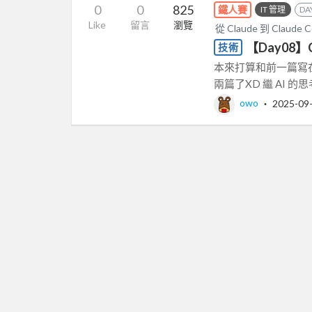
0
0
825
鐵人賽
IT 管理
DA
Like
留言
瀏覽
從 Claude 到 Cl
【Day08】
技術
本來打算和前一篇寫
兩篇了XD 繼 AI 的思
owo
‧
2025-09