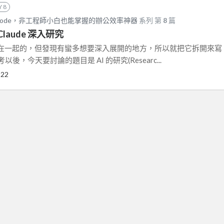
Y 8
aude Code，非工程師小白也能掌握的辦公效率神器
系列 第
8
篇
Claude 深入研究
在一起的，但發現有蠻多想要深入展開的地方，所以就把它拆開來寫
考以後，今天要討論的題目是 AI 的研究(Researc...
-22