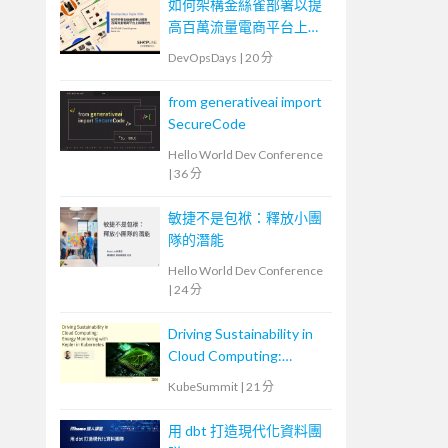
如何架構金絲雀部署以提
高百萬流量電商平台上版
穩定性
DevOpsDays
|
20 分
from generativeai import
SecureCode
Hello World Dev Conference
|
36 分
敏捷不是包袱：釋放小團
隊的潛能
Hello World Dev Conference
|
24 分
Driving Sustainability in
Cloud Computing:
Energy Monitoring with
KubeSummit
|
21 分
Kepler in Kubernetes
用 dbt 打造現代化資料團