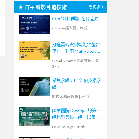
看影片追技術
看更多
ODOO社群版-在台差異
iThome鐵人賽
|
32 分
打造雲端資料智能化整合
平台：利用 Multi-cloud
Data、Databricks ETL 和
Cloud Summit 臺灣雲端大會
|
AI 加速數據價值創造
36 分
聚焦永續：IT 如何支援永
續
數位永續高峰會
|
29 分
國軍醫院 DevOps 的第一
哩路到最後一哩，以國軍
高雄總醫院為例
DevOpsDays
|
38 分