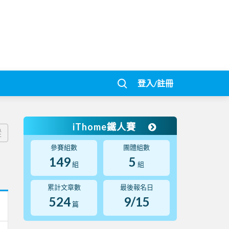
登入/註冊
iThome鐵人賽
蹤
參賽組數
團體組數
149
5
組
組
累計文章數
最後報名日
524
9/15
篇