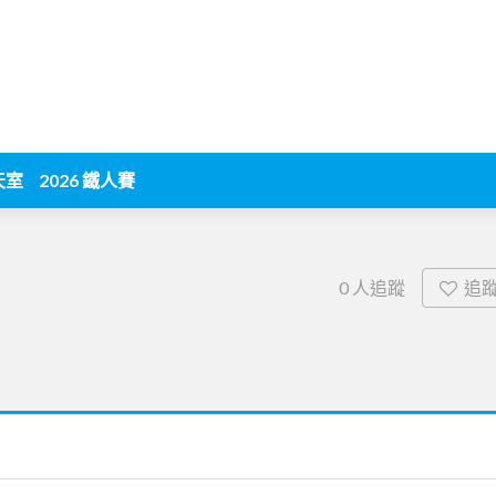
天室
2026 鐵人賽
追
0
人追蹤