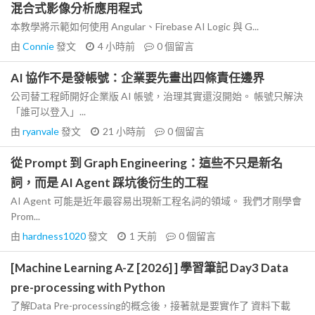
混合式影像分析應用程式
本教學將示範如何使用 Angular、Firebase AI Logic 與 G...
由
Connie
發文
4 小時前
0
個留言
AI 協作不是發帳號：企業要先畫出四條責任邊界
公司替工程師開好企業版 AI 帳號，治理其實還沒開始。 帳號只解決
「誰可以登入」...
由
ryanvale
發文
21 小時前
0
個留言
從 Prompt 到 Graph Engineering：這些不只是新名
詞，而是 AI Agent 踩坑後衍生的工程
AI Agent 可能是近年最容易出現新工程名詞的領域。 我們才剛學會
Prom...
由
hardness1020
發文
1 天前
0
個留言
[Machine Learning A-Z [2026] ] 學習筆記 Day3 Data
pre-processing with Python
了解Data Pre-processing的概念後，接著就是要實作了 資料下載