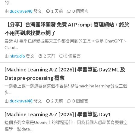
的...
由
duckravel48
發文
1 天前
0
個留言
【分享】台灣團隊開發 免費 AI Prompt 管理網站，終於
不用再到處找提示詞了
最近 AI 幾乎已經變成每天工作都會用到的工具。像是 ChatGPT、
Claud...
由
nlstudio
發文
2 天前
0
個留言
[Machine Learning A-Z [2026] ] 學習筆記 Day2 ML 及
Data pre-processing 概念
一邊要上課一邊還要寫這個不容易! 整個machine learning分成三個
步...
由
duckravel48
發文
2 天前
0
個留言
[Machine Learning A-Z [2026] ] 學習筆記 Day1
這個系列文章是Udemy上的課程延伸，因為我個人想趁著育嬰假空
檔學一點data...