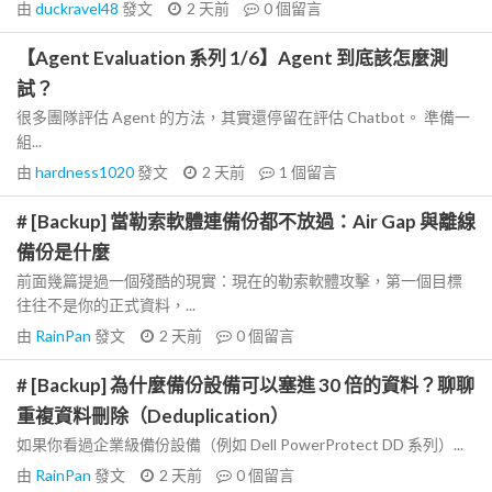
由
duckravel48
發文
2 天前
0
個留言
【Agent Evaluation 系列 1/6】Agent 到底該怎麼測
試？
很多團隊評估 Agent 的方法，其實還停留在評估 Chatbot。 準備一
組...
由
hardness1020
發文
2 天前
1
個留言
# [Backup] 當勒索軟體連備份都不放過：Air Gap 與離線
備份是什麼
前面幾篇提過一個殘酷的現實：現在的勒索軟體攻擊，第一個目標
往往不是你的正式資料，...
由
RainPan
發文
2 天前
0
個留言
# [Backup] 為什麼備份設備可以塞進 30 倍的資料？聊聊
重複資料刪除（Deduplication）
如果你看過企業級備份設備（例如 Dell PowerProtect DD 系列）...
由
RainPan
發文
2 天前
0
個留言