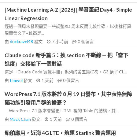
[Machine Learning A-Z [2026] ] 學習筆記 Day4 - Simple
Linear Regression
經過一個周末發現需要一些調整XD 周末反而比較忙碌，以後就打算
周間發文了~雖然是...
由
duckravel48
發文
7 小時前
0
個留言
Claude code 新手篇 5：換 section 不斷線 — 把「當下
進度」交接給下一個對話
這是「Claude Code 實戰手冊」系列的第五篇(G5)。G3 講了 CL...
由
timwei
發文
1 天前
0
個留言
WordPress 7.1 版本將於 8 月 19 日發布，其中表格無障
礙功能引發用戶群的擔憂？
WordPress 7.1 版本會變更 HTML 裡的 Table 的結構，其...
由
Mack Chan
發文
1 天前
0
個留言
船舶應用，近海 4G LTE，航運 Starlink 整合運用