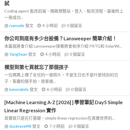
試
Coding agent 能改前端、開啟預覽站、登入、點完流程，最後附上
一張成功...
由
ryanvale
發文
4 小時前
0
個留言
你公司到底有多少台設備？Lansweeper 簡單介紹！
本篇我將會介紹 Lansweeper接著將會依序介紹 PRTG和 SolarWi...
由
YangSean
發文
4 小時前
0
個留言
模型到第七頁就忘了那個孩子
一位媽媽上傳了女兒的一張照片。不是生日也不是什麼特別的日
子，客廳的隨手拍，很普通...
由
lumorakids
發文
6 小時前
0
個留言
[Machine Learning A-Z [2026] ] 學習筆記 Day5 Simple
Linear Regression 實作
其實就只是在打基礎、simple linear regression在真實世界的...
由
duckravel48
發文
7 小時前
0
個留言