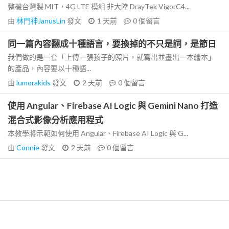
整機台灣製 MIT，4G LTE 模組 非大陸 DrayTek VigorC4...
由
林門神JanusLin
發文
1 天前
0
個留言
同一篇內容翻成十種語言，要換掉的不只是詞，是節日
我們做的是一套「上傳一張孩子的照片，就寫出並畫出一本繪本」
的產品，內容要以十種語...
由
lumorakids
發文
2 天前
0
個留言
使用 Angular、Firebase AI Logic 與 Gemini Nano 打造
混合式影像分析應用程式
本教學將示範如何使用 Angular、Firebase AI Logic 與 G...
由
Connie
發文
2 天前
0
個留言