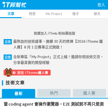
登入
文章
問答
My Project
徵才
聊天
按讚加入 iThelp 粉絲團追蹤
最熱血的技術盛事，連續 30 天的修煉【2026 iThome 鐵
公告
人賽】8 月 1 日賽事正式開啟！
全新專區「My Project」正式上線！邀請你用技術交流，
公告
分享最真實的開發經驗
前往 iThome鐵人賽
技術文章
熱門
鐵人賽
最新
當 coding agent 會操作瀏覽器，E2E 測試就不再只是測