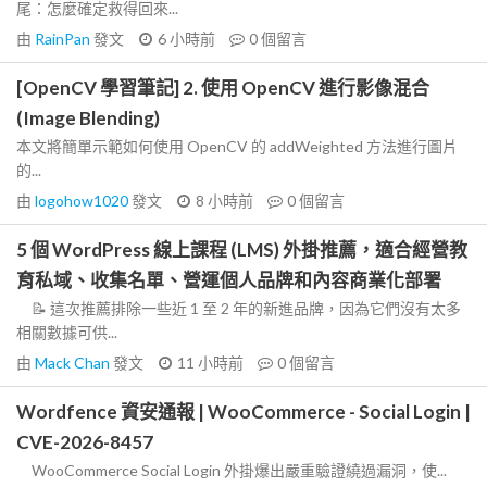
尾：怎麼確定救得回來...
由
RainPan
發文
6 小時前
0
個留言
[OpenCV 學習筆記] 2. 使用 OpenCV 進行影像混合
(Image Blending)
本文將簡單示範如何使用 OpenCV 的 addWeighted 方法進行圖片
的...
由
logohow1020
發文
8 小時前
0
個留言
5 個 WordPress 線上課程 (LMS) 外掛推薦，適合經營教
育私域、收集名單、營運個人品牌和內容商業化部署
📝 這次推薦排除一些近 1 至 2 年的新進品牌，因為它們沒有太多
相關數據可供...
由
Mack Chan
發文
11 小時前
0
個留言
Wordfence 資安通報 | WooCommerce - Social Login |
CVE-2026-8457
WooCommerce Social Login 外掛爆出嚴重驗證繞過漏洞，使...