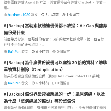
很多團隊評估 Agent 的方法，其實還停留在評估 Chatbot。 準備一
組...
由
hardness1020
發文
5 小時前
1
個留言
# [Backup] 當勒索軟體連備份都不放過：Air Gap 與離線
備份是什麼
前面幾篇提過一個殘酷的現實：現在的勒索軟體攻擊，第一個目標
往往不是你的正式資料，...
由
RainPan
發文
6 小時前
0
個留言
# [Backup] 為什麼備份設備可以塞進 30 倍的資料？聊聊
重複資料刪除（Deduplication）
如果你看過企業級備份設備（例如 Dell PowerProtect DD 系列）...
由
RainPan
發文
6 小時前
0
個留言
# [Backup] 備份界最常被跳過的一步：還原演練，以及
為什麼「沒演練過的備份」等於沒備份
這個系列第4篇聊過「有備份不等於救得回來」，今天把這個主題收