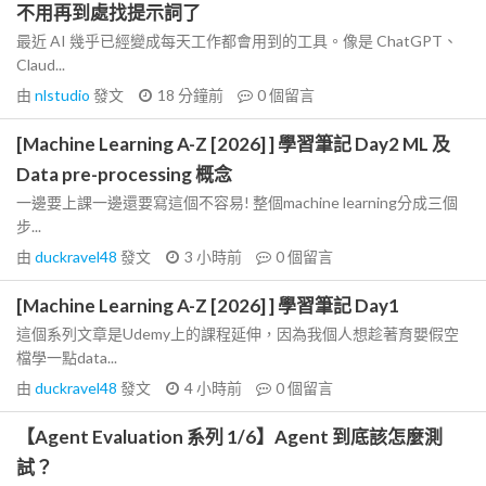
不用再到處找提示詞了
最近 AI 幾乎已經變成每天工作都會用到的工具。像是 ChatGPT、
Claud...
由
nlstudio
發文
18 分鐘前
0
個留言
[Machine Learning A-Z [2026] ] 學習筆記 Day2 ML 及
Data pre-processing 概念
一邊要上課一邊還要寫這個不容易! 整個machine learning分成三個
步...
由
duckravel48
發文
3 小時前
0
個留言
[Machine Learning A-Z [2026] ] 學習筆記 Day1
這個系列文章是Udemy上的課程延伸，因為我個人想趁著育嬰假空
檔學一點data...
由
duckravel48
發文
4 小時前
0
個留言
【Agent Evaluation 系列 1/6】Agent 到底該怎麼測
試？