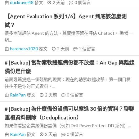
由
duckravel48
發文
2 天前
0
個留言
【Agent Evaluation 系列 1/6】Agent 到底該怎麼測
試？
很多團隊評估 Agent 的方法，其實還停留在評估 Chatbot。 準備一
組...
由
hardness1020
發文
2 天前
1
個留言
# [Backup] 當勒索軟體連備份都不放過：Air Gap 與離線
備份是什麼
前面幾篇提過一個殘酷的現實：現在的勒索軟體攻擊，第一個目標
往往不是你的正式資料，...
由
RainPan
發文
2 天前
0
個留言
# [Backup] 為什麼備份設備可以塞進 30 倍的資料？聊聊
重複資料刪除（Deduplication）
如果你看過企業級備份設備（例如 Dell PowerProtect DD 系列）...
由
RainPan
發文
2 天前
0
個留言