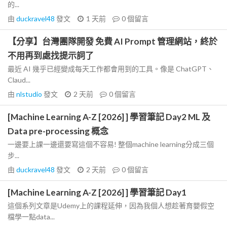
的...
由
duckravel48
發文
1 天前
0
個留言
【分享】台灣團隊開發 免費 AI Prompt 管理網站，終於
不用再到處找提示詞了
最近 AI 幾乎已經變成每天工作都會用到的工具。像是 ChatGPT、
Claud...
由
nlstudio
發文
2 天前
0
個留言
[Machine Learning A-Z [2026] ] 學習筆記 Day2 ML 及
Data pre-processing 概念
一邊要上課一邊還要寫這個不容易! 整個machine learning分成三個
步...
由
duckravel48
發文
2 天前
0
個留言
[Machine Learning A-Z [2026] ] 學習筆記 Day1
這個系列文章是Udemy上的課程延伸，因為我個人想趁著育嬰假空
檔學一點data...