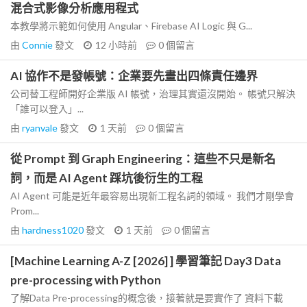
混合式影像分析應用程式
本教學將示範如何使用 Angular、Firebase AI Logic 與 G...
由
Connie
發文
12 小時前
0
個留言
AI 協作不是發帳號：企業要先畫出四條責任邊界
公司替工程師開好企業版 AI 帳號，治理其實還沒開始。 帳號只解決
「誰可以登入」...
由
ryanvale
發文
1 天前
0
個留言
從 Prompt 到 Graph Engineering：這些不只是新名
詞，而是 AI Agent 踩坑後衍生的工程
AI Agent 可能是近年最容易出現新工程名詞的領域。 我們才剛學會
Prom...
由
hardness1020
發文
1 天前
0
個留言
[Machine Learning A-Z [2026] ] 學習筆記 Day3 Data
pre-processing with Python
了解Data Pre-processing的概念後，接著就是要實作了 資料下載