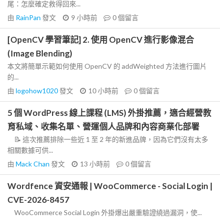
尾：怎麼確定救得回來...
由
RainPan
發文
9 小時前
0
個留言
[OpenCV 學習筆記] 2. 使用 OpenCV 進行影像混合
(Image Blending)
本文將簡單示範如何使用 OpenCV 的 addWeighted 方法進行圖片
的...
由
logohow1020
發文
10 小時前
0
個留言
5 個 WordPress 線上課程 (LMS) 外掛推薦，適合經營教
育私域、收集名單、營運個人品牌和內容商業化部署
📝 這次推薦排除一些近 1 至 2 年的新進品牌，因為它們沒有太多
相關數據可供...
由
Mack Chan
發文
13 小時前
0
個留言
Wordfence 資安通報 | WooCommerce - Social Login |
CVE-2026-8457
WooCommerce Social Login 外掛爆出嚴重驗證繞過漏洞，使...