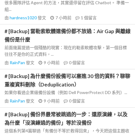
很多團隊評估 Agent 的方法，其實還停留在評估 Chatbot。 準備一
組...
由
hardness1020
發文
7 小時前
1
個留言
# [Backup] 當勒索軟體連備份都不放過：Air Gap 與離線
備份是什麼
前面幾篇提過一個殘酷的現實：現在的勒索軟體攻擊，第一個目標
往往不是你的正式資料，...
由
RainPan
發文
9 小時前
0
個留言
# [Backup] 為什麼備份設備可以塞進 30 倍的資料？聊聊
重複資料刪除（Deduplication）
如果你看過企業級備份設備（例如 Dell PowerProtect DD 系列）...
由
RainPan
發文
9 小時前
0
個留言
# [Backup] 備份界最常被跳過的一步：還原演練，以及
為什麼「沒演練過的備份」等於沒備份
這個系列第4篇聊過「有備份不等於救得回來」，今天把這個主題收