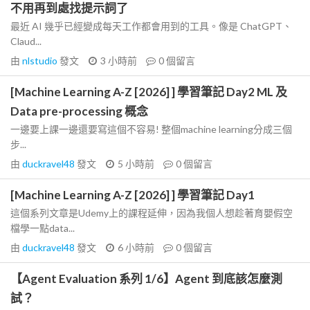
不用再到處找提示詞了
最近 AI 幾乎已經變成每天工作都會用到的工具。像是 ChatGPT、
Claud...
由
nlstudio
發文
3 小時前
0
個留言
[Machine Learning A-Z [2026] ] 學習筆記 Day2 ML 及
Data pre-processing 概念
一邊要上課一邊還要寫這個不容易! 整個machine learning分成三個
步...
由
duckravel48
發文
5 小時前
0
個留言
[Machine Learning A-Z [2026] ] 學習筆記 Day1
這個系列文章是Udemy上的課程延伸，因為我個人想趁著育嬰假空
檔學一點data...
由
duckravel48
發文
6 小時前
0
個留言
【Agent Evaluation 系列 1/6】Agent 到底該怎麼測
試？