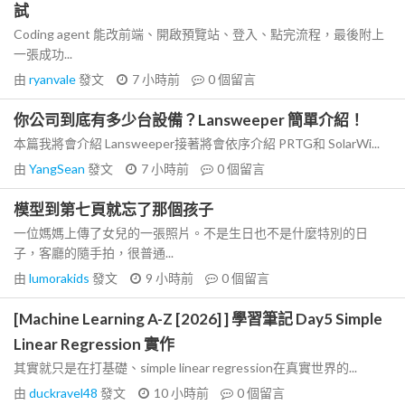
試
Coding agent 能改前端、開啟預覽站、登入、點完流程，最後附上
一張成功...
由
ryanvale
發文
7 小時前
0
個留言
你公司到底有多少台設備？Lansweeper 簡單介紹！
本篇我將會介紹 Lansweeper接著將會依序介紹 PRTG和 SolarWi...
由
YangSean
發文
7 小時前
0
個留言
模型到第七頁就忘了那個孩子
一位媽媽上傳了女兒的一張照片。不是生日也不是什麼特別的日
子，客廳的隨手拍，很普通...
由
lumorakids
發文
9 小時前
0
個留言
[Machine Learning A-Z [2026] ] 學習筆記 Day5 Simple
Linear Regression 實作
其實就只是在打基礎、simple linear regression在真實世界的...
由
duckravel48
發文
10 小時前
0
個留言