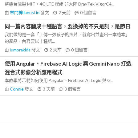
整機台灣製 MIT，4G LTE 模組 非大陸 DrayTek VigorC4...
由
林門神JanusLin
發文
2 天前
0
個留言
同一篇內容翻成十種語言，要換掉的不只是詞，是節日
我們做的是一套「上傳一張孩子的照片，就寫出並畫出一本繪本」
的產品，內容要以十種語...
由
lumorakids
發文
2 天前
0
個留言
使用 Angular、Firebase AI Logic 與 Gemini Nano 打造
混合式影像分析應用程式
本教學將示範如何使用 Angular、Firebase AI Logic 與 G...
由
Connie
發文
3 天前
0
個留言