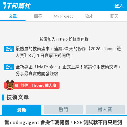
登入
文章
問答
My Project
徵才
聊天
按讚加入 iThelp 粉絲團追蹤
最熱血的技術盛事，連續 30 天的修煉【2026 iThome 鐵
公告
人賽】8 月 1 日賽事正式開啟！
全新專區「My Project」正式上線！邀請你用技術交流，
公告
分享最真實的開發經驗
前往 iThome鐵人賽
技術文章
熱門
鐵人賽
最新
當 coding agent 會操作瀏覽器，E2E 測試就不再只是測