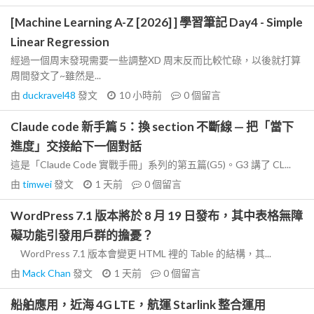
[Machine Learning A-Z [2026] ] 學習筆記 Day4 - Simple
Linear Regression
經過一個周末發現需要一些調整XD 周末反而比較忙碌，以後就打算
周間發文了~雖然是...
由
duckravel48
發文
10 小時前
0
個留言
Claude code 新手篇 5：換 section 不斷線 — 把「當下
進度」交接給下一個對話
這是「Claude Code 實戰手冊」系列的第五篇(G5)。G3 講了 CL...
由
timwei
發文
1 天前
0
個留言
WordPress 7.1 版本將於 8 月 19 日發布，其中表格無障
礙功能引發用戶群的擔憂？
WordPress 7.1 版本會變更 HTML 裡的 Table 的結構，其...
由
Mack Chan
發文
1 天前
0
個留言
船舶應用，近海 4G LTE，航運 Starlink 整合運用