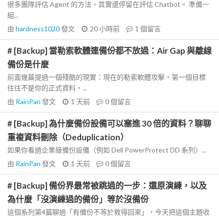
很多團隊評估 Agent 的方法，其實還停留在評估 Chatbot。 準備一
組...
由
hardness1020
發文
20 小時前
1
個留言
# [Backup] 當勒索軟體連備份都不放過：Air Gap 與離線
備份是什麼
前面幾篇提過一個殘酷的現實：現在的勒索軟體攻擊，第一個目標
往往不是你的正式資料，...
由
RainPan
發文
1 天前
0
個留言
# [Backup] 為什麼備份設備可以塞進 30 倍的資料？聊聊
重複資料刪除（Deduplication）
如果你看過企業級備份設備（例如 Dell PowerProtect DD 系列）...
由
RainPan
發文
1 天前
0
個留言
# [Backup] 備份界最常被跳過的一步：還原演練，以及
為什麼「沒演練過的備份」等於沒備份
這個系列第4篇聊過「有備份不等於救得回來」，今天把這個主題收