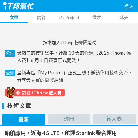
登入
文章
問答
My Project
徵才
聊天
按讚加入 iThelp 粉絲團追蹤
最熱血的技術盛事，連續 30 天的修煉【2026 iThome 鐵
公告
人賽】8 月 1 日賽事正式開啟！
全新專區「My Project」正式上線！邀請你用技術交流，
公告
分享最真實的開發經驗
前往 iThome鐵人賽
技術文章
熱門
鐵人賽
最新
船舶應用，近海 4G LTE，航運 Starlink 整合運用