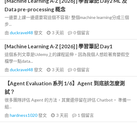
[Machine Learning A-Z [2026] ] 學習筆記 Day2 ML 及
Data pre-processing 概念
一邊要上課一邊還要寫這個不容易! 整個machine learning分成三個
步...
由
duckravel48
發文
3 天前
0
個留言
[Machine Learning A-Z [2026] ] 學習筆記 Day1
這個系列文章是Udemy上的課程延伸，因為我個人想趁著育嬰假空
檔學一點data...
由
duckravel48
發文
3 天前
0
個留言
【Agent Evaluation 系列 1/6】Agent 到底該怎麼測
試？
很多團隊評估 Agent 的方法，其實還停留在評估 Chatbot。 準備一
組...
由
hardness1020
發文
3 天前
1
個留言