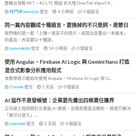
整機台灣製 MIT，4G LTE 模組 非大陸 DrayTek VigorC4...
由
林門神JanusLin
發文
4 小時前
0
個留言
同一篇內容翻成十種語言，要換掉的不只是詞，是節日
我們做的是一套「上傳一張孩子的照片，就寫出並畫出一本繪本」
的產品，內容要以十種語...
由
lumorakids
發文
14 小時前
0
個留言
使用 Angular、Firebase AI Logic 與 Gemini Nano 打造
混合式影像分析應用程式
本教學將示範如何使用 Angular、Firebase AI Logic 與 G...
由
Connie
發文
1 天前
0
個留言
AI 協作不是發帳號：企業要先畫出四條責任邊界
公司替工程師開好企業版 AI 帳號，治理其實還沒開始。 帳號只解決
「誰可以登入」...
由
ryanvale
發文
2 天前
0
個留言