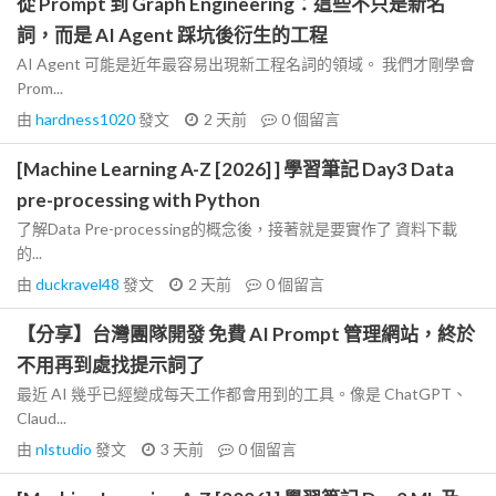
從 Prompt 到 Graph Engineering：這些不只是新名
詞，而是 AI Agent 踩坑後衍生的工程
AI Agent 可能是近年最容易出現新工程名詞的領域。 我們才剛學會
Prom...
由
hardness1020
發文
2 天前
0
個留言
[Machine Learning A-Z [2026] ] 學習筆記 Day3 Data
pre-processing with Python
了解Data Pre-processing的概念後，接著就是要實作了 資料下載
的...
由
duckravel48
發文
2 天前
0
個留言
【分享】台灣團隊開發 免費 AI Prompt 管理網站，終於
不用再到處找提示詞了
最近 AI 幾乎已經變成每天工作都會用到的工具。像是 ChatGPT、
Claud...
由
nlstudio
發文
3 天前
0
個留言