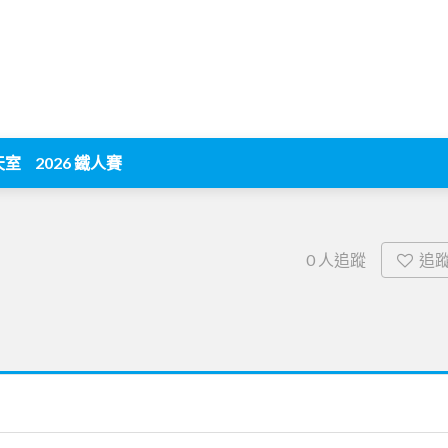
天室
2026 鐵人賽
追
0
人追蹤