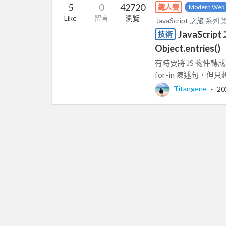
5
0
42720
鐵人賽
Modern Web
Like
留言
瀏覽
JavaScript 之旅
系列 
JavaScript 
技術
Object.entries()
有時要將 JS 物件轉
for-in 陳述句，但只想
Titangene
‧
20