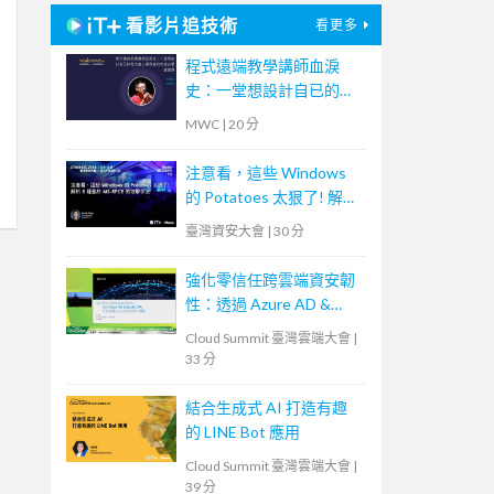
看影片追技術
看更多
程式遠端教學講師血淚
史：一堂想設計自已的程
式線上課程者的先修必要
MWC
|
20 分
通識課
注意看，這些 Windows
的 Potatoes 太狠了! 解析
5 種基於 MS-RPCE 的攻
臺灣資安大會
|
30 分
擊手法
強化零信任跨雲端資安韌
性：透過 Azure AD &
Zscaler ZPA 打造無縫且
Cloud Summit 臺灣雲端大會
|
安全的居家辦公體驗
33 分
結合生成式 AI 打造有趣
的 LINE Bot 應用
Cloud Summit 臺灣雲端大會
|
39 分