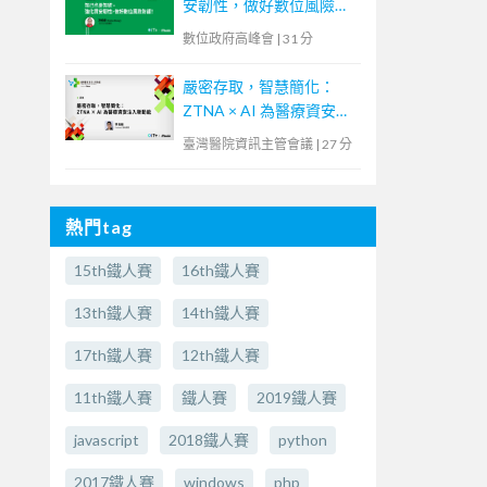
安韌性，做好數位風險防
護！】
數位政府高峰會
|
31 分
嚴密存取，智慧簡化：
ZTNA × AI 為醫療資安注
入新動能
臺灣醫院資訊主管會議
|
27 分
熱門tag
15th鐵人賽
16th鐵人賽
13th鐵人賽
14th鐵人賽
17th鐵人賽
12th鐵人賽
11th鐵人賽
鐵人賽
2019鐵人賽
javascript
2018鐵人賽
python
2017鐵人賽
windows
php