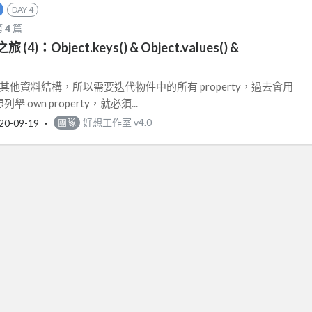
DAY 4
第
4
篇
之旅 (4)：Object.keys() & Object.values() &
成其他資料結構，所以需要迭代物件中的所有 property，過去會用
列舉 own property，就必須...
20-09-19
‧
好想工作室 v4.0
團隊