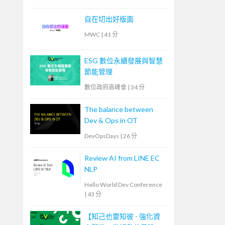
自在切出好版面
MWC
|
41 分
ESG 數位永續發展與智慧
節能管理
數位政府高峰會
|
34 分
The balance between
Dev & Ops in OT
DevOpsDays
|
26 分
Review AI from LINE EC
NLP
Hello World Dev Conference
|
43 分
【知己也要知彼 - 強化資