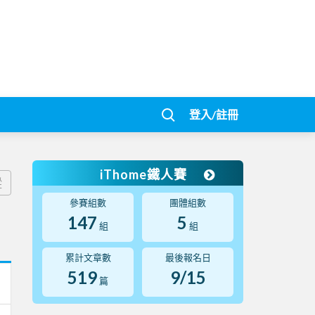
登入/註冊
iThome鐵人賽
蹤
參賽組數
團體組數
147
5
組
組
累計文章數
最後報名日
519
9/15
篇