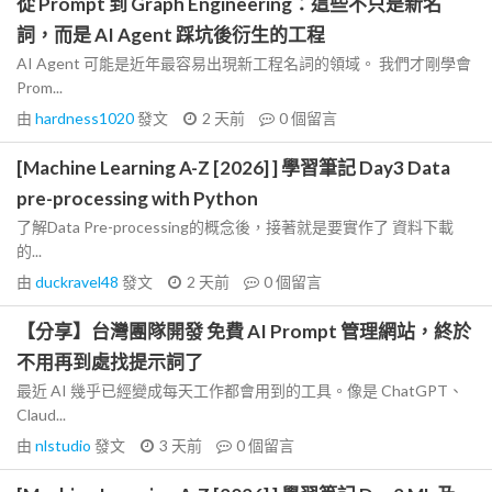
從 Prompt 到 Graph Engineering：這些不只是新名
詞，而是 AI Agent 踩坑後衍生的工程
AI Agent 可能是近年最容易出現新工程名詞的領域。 我們才剛學會
Prom...
由
hardness1020
發文
2 天前
0
個留言
[Machine Learning A-Z [2026] ] 學習筆記 Day3 Data
pre-processing with Python
了解Data Pre-processing的概念後，接著就是要實作了 資料下載
的...
由
duckravel48
發文
2 天前
0
個留言
【分享】台灣團隊開發 免費 AI Prompt 管理網站，終於
不用再到處找提示詞了
最近 AI 幾乎已經變成每天工作都會用到的工具。像是 ChatGPT、
Claud...
由
nlstudio
發文
3 天前
0
個留言