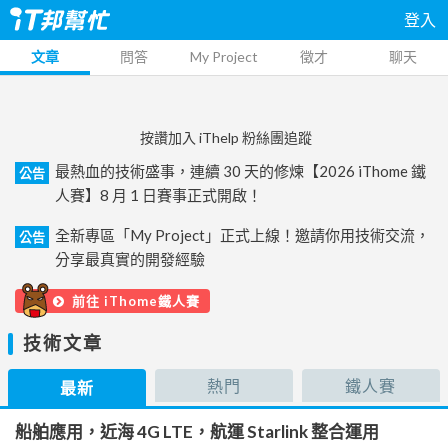
登入
文章
問答
My Project
徵才
聊天
按讚加入 iThelp 粉絲團追蹤
最熱血的技術盛事，連續 30 天的修煉【2026 iThome 鐵
公告
人賽】8 月 1 日賽事正式開啟！
全新專區「My Project」正式上線！邀請你用技術交流，
公告
分享最真實的開發經驗
前往 iThome鐵人賽
技術文章
熱門
鐵人賽
最新
船舶應用，近海 4G LTE，航運 Starlink 整合運用