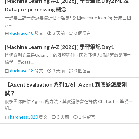
[Machine Learning A-Z [2026] ] 學習筆記 Day2 ML 及
Data pre-processing 概念
一邊要上課一邊還要寫這個不容易! 整個machine learning分成三個
步...
由
duckravel48
發文
3 天前
0
個留言
[Machine Learning A-Z [2026] ] 學習筆記 Day1
這個系列文章是Udemy上的課程延伸，因為我個人想趁著育嬰假空
檔學一點data...
由
duckravel48
發文
3 天前
0
個留言
【Agent Evaluation 系列 1/6】Agent 到底該怎麼測
試？
很多團隊評估 Agent 的方法，其實還停留在評估 Chatbot。 準備一
組...
由
hardness1020
發文
3 天前
1
個留言