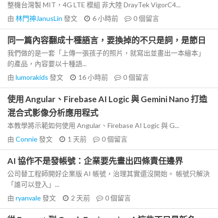
整機台灣製 MIT，4G LTE 模組 非大陸 DrayTek VigorC4...
由
林門神JanusLin
發文
6 小時前
0
個留言
同一篇內容翻成十種語言，要換掉的不只是詞，是節日
我們做的是一套「上傳一張孩子的照片，就寫出並畫出一本繪本」
的產品，內容要以十種語...
由
lumorakids
發文
16 小時前
0
個留言
使用 Angular、Firebase AI Logic 與 Gemini Nano 打造
混合式影像分析應用程式
本教學將示範如何使用 Angular、Firebase AI Logic 與 G...
由
Connie
發文
1 天前
0
個留言
AI 協作不是發帳號：企業要先畫出四條責任邊界
公司替工程師開好企業版 AI 帳號，治理其實還沒開始。 帳號只解決
「誰可以登入」...
由
ryanvale
發文
2 天前
0
個留言