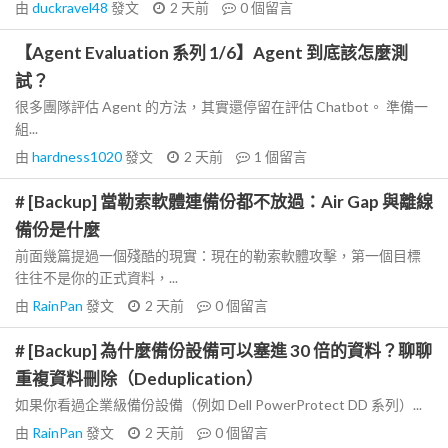
由
duckravel48
發文
2 天前
0
個留言
【Agent Evaluation 系列 1/6】Agent 到底該怎麼測
試？
很多團隊評估 Agent 的方法，其實還停留在評估 Chatbot。 準備一
組...
由
hardness1020
發文
2 天前
1
個留言
# [Backup] 當勒索軟體連備份都不放過：Air Gap 與離線
備份是什麼
前面幾篇提過一個殘酷的現實：現在的勒索軟體攻擊，第一個目標
往往不是你的正式資料，...
由
RainPan
發文
2 天前
0
個留言
# [Backup] 為什麼備份設備可以塞進 30 倍的資料？聊聊
重複資料刪除（Deduplication）
如果你看過企業級備份設備（例如 Dell PowerProtect DD 系列）...
由
RainPan
發文
2 天前
0
個留言