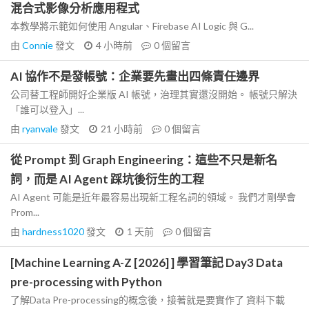
混合式影像分析應用程式
本教學將示範如何使用 Angular、Firebase AI Logic 與 G...
由
Connie
發文
4 小時前
0
個留言
AI 協作不是發帳號：企業要先畫出四條責任邊界
公司替工程師開好企業版 AI 帳號，治理其實還沒開始。 帳號只解決
「誰可以登入」...
由
ryanvale
發文
21 小時前
0
個留言
從 Prompt 到 Graph Engineering：這些不只是新名
詞，而是 AI Agent 踩坑後衍生的工程
AI Agent 可能是近年最容易出現新工程名詞的領域。 我們才剛學會
Prom...
由
hardness1020
發文
1 天前
0
個留言
[Machine Learning A-Z [2026] ] 學習筆記 Day3 Data
pre-processing with Python
了解Data Pre-processing的概念後，接著就是要實作了 資料下載