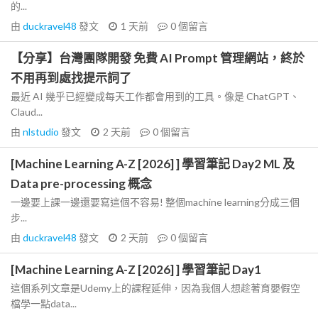
的...
由
duckravel48
發文
1 天前
0
個留言
【分享】台灣團隊開發 免費 AI Prompt 管理網站，終於
不用再到處找提示詞了
最近 AI 幾乎已經變成每天工作都會用到的工具。像是 ChatGPT、
Claud...
由
nlstudio
發文
2 天前
0
個留言
[Machine Learning A-Z [2026] ] 學習筆記 Day2 ML 及
Data pre-processing 概念
一邊要上課一邊還要寫這個不容易! 整個machine learning分成三個
步...
由
duckravel48
發文
2 天前
0
個留言
[Machine Learning A-Z [2026] ] 學習筆記 Day1
這個系列文章是Udemy上的課程延伸，因為我個人想趁著育嬰假空
檔學一點data...