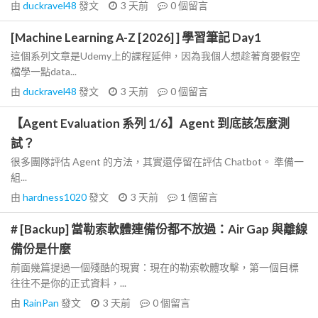
由
duckravel48
發文
3 天前
0
個留言
[Machine Learning A-Z [2026] ] 學習筆記 Day1
這個系列文章是Udemy上的課程延伸，因為我個人想趁著育嬰假空
檔學一點data...
由
duckravel48
發文
3 天前
0
個留言
【Agent Evaluation 系列 1/6】Agent 到底該怎麼測
試？
很多團隊評估 Agent 的方法，其實還停留在評估 Chatbot。 準備一
組...
由
hardness1020
發文
3 天前
1
個留言
# [Backup] 當勒索軟體連備份都不放過：Air Gap 與離線
備份是什麼
前面幾篇提過一個殘酷的現實：現在的勒索軟體攻擊，第一個目標
往往不是你的正式資料，...
由
RainPan
發文
3 天前
0
個留言