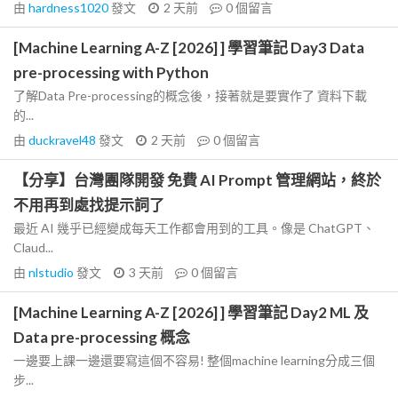
由
hardness1020
發文
2 天前
0
個留言
[Machine Learning A-Z [2026] ] 學習筆記 Day3 Data
pre-processing with Python
了解Data Pre-processing的概念後，接著就是要實作了 資料下載
的...
由
duckravel48
發文
2 天前
0
個留言
【分享】台灣團隊開發 免費 AI Prompt 管理網站，終於
不用再到處找提示詞了
最近 AI 幾乎已經變成每天工作都會用到的工具。像是 ChatGPT、
Claud...
由
nlstudio
發文
3 天前
0
個留言
[Machine Learning A-Z [2026] ] 學習筆記 Day2 ML 及
Data pre-processing 概念
一邊要上課一邊還要寫這個不容易! 整個machine learning分成三個
步...