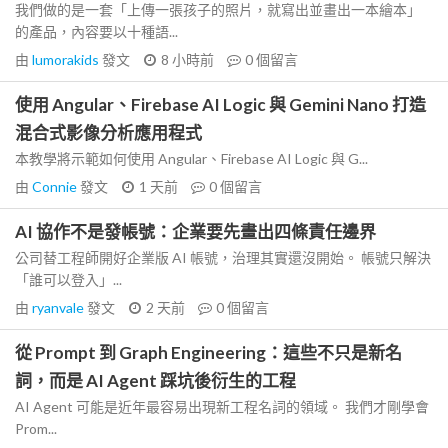
我們做的是一套「上傳一張孩子的照片，就寫出並畫出一本繪本」
的產品，內容要以十種語...
由
lumorakids
發文
8 小時前
0
個留言
使用 Angular、Firebase AI Logic 與 Gemini Nano 打造
混合式影像分析應用程式
本教學將示範如何使用 Angular、Firebase AI Logic 與 G...
由
Connie
發文
1 天前
0
個留言
AI 協作不是發帳號：企業要先畫出四條責任邊界
公司替工程師開好企業版 AI 帳號，治理其實還沒開始。 帳號只解決
「誰可以登入」...
由
ryanvale
發文
2 天前
0
個留言
從 Prompt 到 Graph Engineering：這些不只是新名
詞，而是 AI Agent 踩坑後衍生的工程
AI Agent 可能是近年最容易出現新工程名詞的領域。 我們才剛學會
Prom...