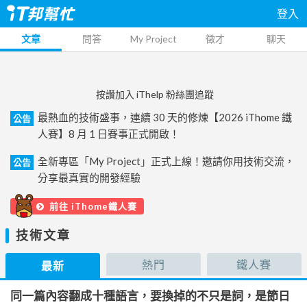
登入
文章
問答
My Project
徵才
聊天
按讚加入 iThelp 粉絲團追蹤
最熱血的技術盛事，連續 30 天的修煉【2026 iThome 鐵
公告
人賽】8 月 1 日賽事正式開啟！
全新專區「My Project」正式上線！邀請你用技術交流，
公告
分享最真實的開發經驗
前往 iThome鐵人賽
技術文章
熱門
鐵人賽
最新
同一篇內容翻成十種語言，要換掉的不只是詞，是節日