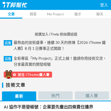
登入
文章
問答
My Project
徵才
聊天
按讚加入 iThelp 粉絲團追蹤
最熱血的技術盛事，連續 30 天的修煉【2026 iThome 鐵
公告
人賽】8 月 1 日賽事正式開啟！
全新專區「My Project」正式上線！邀請你用技術交流，
公告
分享最真實的開發經驗
前往 iThome鐵人賽
技術文章
熱門
鐵人賽
最新
AI 協作不是發帳號：企業要先畫出四條責任邊界