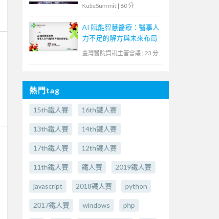
解決傳統應用與現代化雲
KubeSummit
|
80 分
原生鴻溝
AI 賦能智慧醫療：醫事人
力不足的解方與未來布局
臺灣醫院資訊主管會議
|
23 分
熱門tag
15th鐵人賽
16th鐵人賽
13th鐵人賽
14th鐵人賽
17th鐵人賽
12th鐵人賽
11th鐵人賽
鐵人賽
2019鐵人賽
javascript
2018鐵人賽
python
2017鐵人賽
windows
php