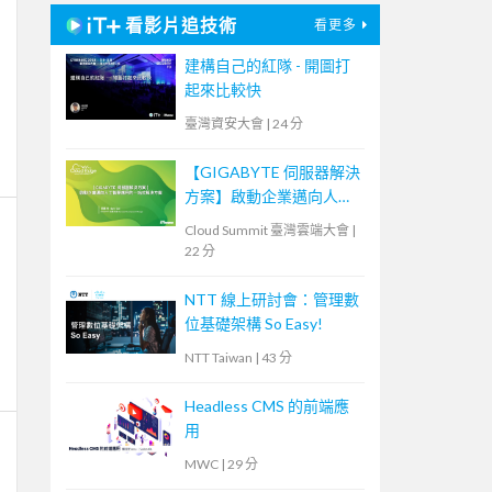
看影片追技術
看更多
建構自己的紅隊 - 開圖打
起來比較快
臺灣資安大會
|
24 分
【GIGABYTE 伺服器解決
方案】啟動企業邁向人工
智慧應用的一站式解決方
Cloud Summit 臺灣雲端大會
|
案
22 分
NTT 線上研討會：管理數
位基礎架構 So Easy!
NTT Taiwan
|
43 分
Headless CMS 的前端應
用
MWC
|
29 分