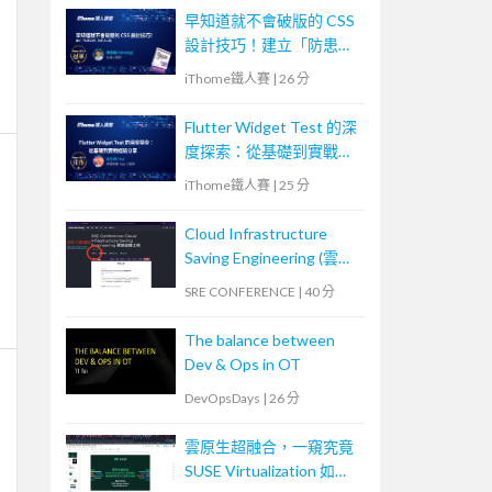
早知道就不會破版的 CSS
設計技巧！建立「防患未
然」的匠人心態
iThome鐵人賽
|
26 分
Flutter Widget Test 的深
度探索：從基礎到實戰經
驗分享
iThome鐵人賽
|
25 分
Cloud Infrastructure
Saving Engineering (雲端
省錢工程)
SRE CONFERENCE
|
40 分
The balance between
Dev & Ops in OT
DevOpsDays
|
26 分
雲原生超融合，一窺究竟
SUSE Virtualization 如何