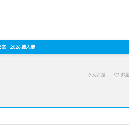
天室
2026 鐵人賽
追
9
人追蹤