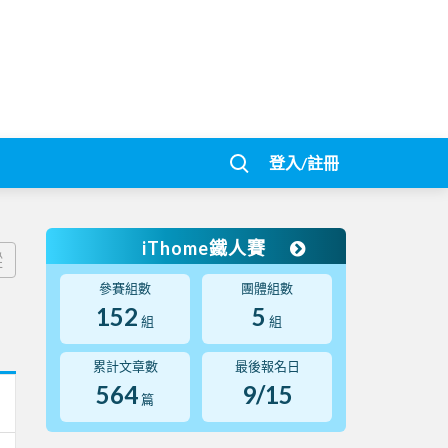
登入/註冊
iThome鐵人賽
蹤
參賽組數
團體組數
152
5
組
組
累計文章數
最後報名日
564
9/15
篇