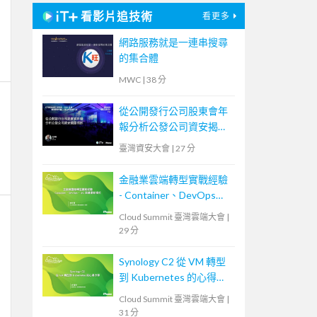
看影片追技術
看更多
網路服務就是一連串搜尋
的集合體
MWC
|
38 分
從公開發行公司股東會年
報分析公發公司資安揭露
情形
臺灣資安大會
|
27 分
金融業雲端轉型實戰經驗
- Container、DevOps、
IaC 與維運新模式
Cloud Summit 臺灣雲端大會
|
29 分
Synology C2 從 VM 轉型
到 Kubernetes 的心得分
享
Cloud Summit 臺灣雲端大會
|
31 分