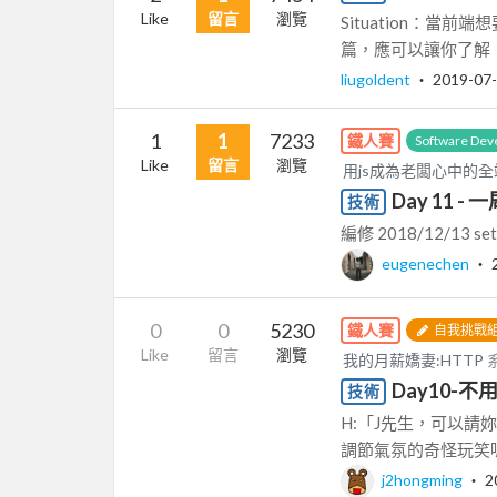
Like
留言
瀏覽
Situation：當
篇，應可以讓你了解，如
liugoldent
‧
2019-07
1
1
7233
鐵人賽
Software Dev
Like
留言
瀏覽
用js成為老闆心中的
Day 11 -
技術
編修 2018/12/13 setSt
eugenechen
‧
0
0
5230
鐵人賽
自我挑戰
Like
留言
瀏覽
我的月薪嬌妻:HTTP
Day10-不
技術
H:「J先生，可以請妳
調節氣氛的奇怪玩笑嗎
j2hongming
‧
2