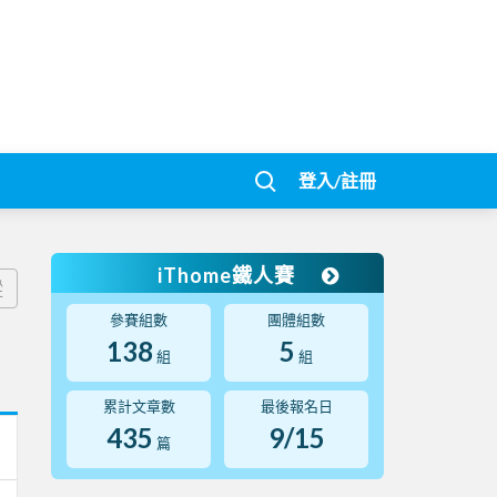
登入/註冊
iThome鐵人賽
蹤
參賽組數
團體組數
138
5
組
組
累計文章數
最後報名日
435
9/15
篇