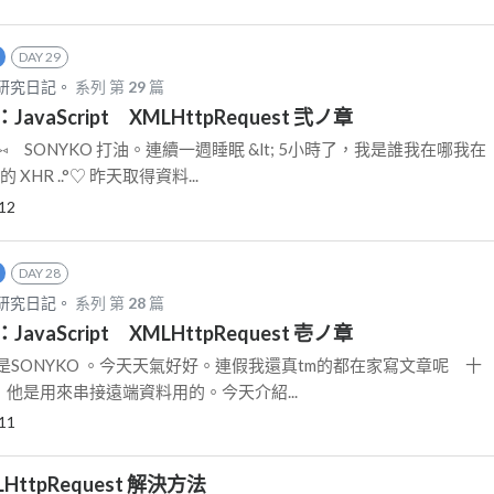
DAY 29
者ノ研究日記。
系列 第
29
篇
vaScript XMLHttpRequest 弐ノ章
 U)⑅ SONYKO 打油。連續一週睡眠 &lt; 5小時了，我是誰我在哪我在
HR ..°♡ 昨天取得資料...
12
DAY 28
者ノ研究日記。
系列 第
28
篇
vaScript XMLHttpRequest 壱ノ章
U)⑅ 我是SONYKO 。今天天氣好好。連假我還真tm的都在家寫文章呢 十
s ，他是用來串接遠端資料用的。今天介紹...
11
MLHttpRequest 解決方法