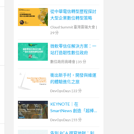
從中華電信轉型歷程探討
大型企業數位轉型策略
Cloud Summit 臺灣雲端大會
|
29 分
微軟零信任解決方案：一
站打造韌性數位政府
數位政府高峰會
|
35 分
衝出新手村，開發與維運
的體驗進化之旅
DevOpsDays
|
22 分
KEYNOTE｜在
SmartNews 創造「超棒的
改變」！特務部隊
DevOpsDays
|
55 分
「ACT」挑戰的事故減半
作戰
告別 RCA 撰寫地獄：利