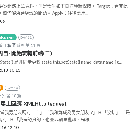
前端想要從網路上拿資料，但是發生如下圖這種狀況時。 Target：看完此
何解決跨網域的問題。 Apply：往後應用...
-06
elopment
DAY 11
全端工程師
系列 第
11
篇
 一周目- 開始玩轉前端(二)
ate() 是非同步更新 state this.setState({ name: data.name, });...
2018-10-11
組
DAY 10
系列 第
10
篇
用馬上回應-XMLHttpRequest
當我男朋友嗎?」 「!」 「我和妳成為男女朋友!?」 H:「沒錯」 「是
?」 H:「我是認真的，也並非胡思亂想，是根...
016-12-10