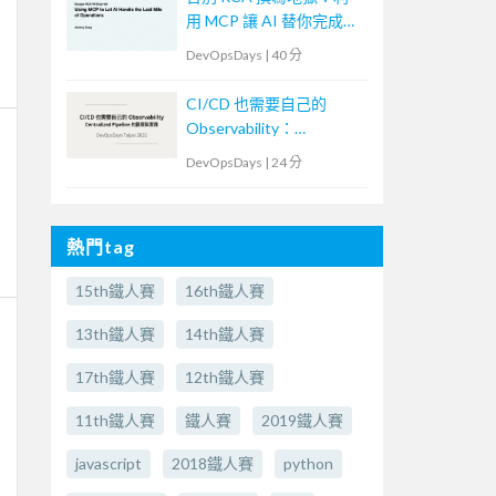
用 MCP 讓 AI 替你完成維
運最後一哩路
DevOpsDays
|
40 分
CI/CD 也需要自己的
Observability：
Centralized Pipeline 的觀
DevOpsDays
|
24 分
察與實踐
熱門tag
15th鐵人賽
16th鐵人賽
13th鐵人賽
14th鐵人賽
17th鐵人賽
12th鐵人賽
11th鐵人賽
鐵人賽
2019鐵人賽
javascript
2018鐵人賽
python