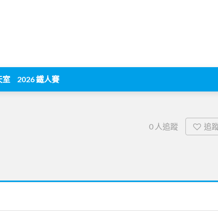
天室
2026 鐵人賽
追
0
人追蹤