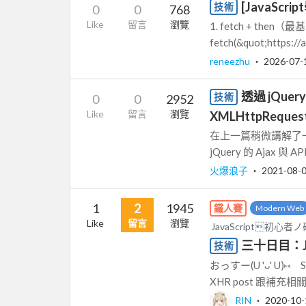
[JavaSc
技術
0
0
768
Like
留言
瀏覽
1. fetch + th
fetch(&quot;https://ap
reneezhu
‧
2026-07-
透過 jQuery
技術
0
0
2952
Like
留言
瀏覽
XMLHttpRequest,
在上一篇稍微講解了一
jQuery 的 Ajax 與 
火爆浪子
‧
2021-08-
1
2
1945
鐵人賽
Modern Web
Like
留言
瀏覽
JavaScript初心
三十日目：Ja
技術
おっすー(U 'ᴗ' U
XHR post 跟補充
RIN
‧
2020-10-