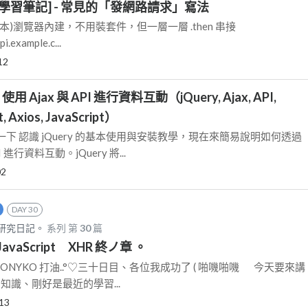
ript學習筆記] - 常見的「發網路請求」寫法
en（最基本)瀏覽器內建，不用裝套件，但一層一層 .then 串接
i.example.c...
12
 使用 Ajax 與 API 進行資料互動（jQuery, Ajax, API,
 Axios, JavaScript）
下 認識 jQuery 的基本使用與安裝教學，現在來簡易說明如何透過
API 進行資料互動。jQuery 將...
02
DAY 30
者ノ研究日記。
系列 第
30
篇
vaScript XHR 終ノ章 。
)⑅ SONYKO 打油..°♡三十日目、各位我成功了 ( 啪嘰啪嘰 今天要來講
相關知識、剛好是最近的學習...
13