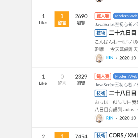
1
1
2690
鐵人賽
Modern Web
Like
留言
瀏覽
JavaScript初心
二十九日目：Ja
技術
こんばんわー(U 'ᴗ'
幹嘛 今天延續昨天的 X
RIN
‧
2020-10-
1
0
2329
鐵人賽
Modern Web
Like
留言
瀏覽
JavaScript初心
二十八日目：Ja
技術
おっはー(U 'ᴗ' 
八日目有講到 axio
RIN
‧
2020-10-
CORS / X
技術
2
1
7454