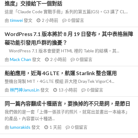
進度」交接給下一個對話
這是「Claude Code 實戰手冊」系列的第五篇(G5)。G3 講了 CL...
由
timwei
發文
2 小時前
0
個留言
WordPress 7.1 版本將於 8 月 19 日發布，其中表格無障
礙功能引發用戶群的擔憂？
WordPress 7.1 版本會變更 HTML 裡的 Table 的結構，其...
由
Mack Chan
發文
2 小時前
0
個留言
船舶應用，近海 4G LTE，航運 Starlink 整合運用
整機台灣製 MIT，4G LTE 模組 非大陸 DrayTek VigorC4...
由
林門神JanusLin
發文
13 小時前
0
個留言
同一篇內容翻成十種語言，要換掉的不只是詞，是節日
我們做的是一套「上傳一張孩子的照片，就寫出並畫出一本繪本」
的產品，內容要以十種語...
由
lumorakids
發文
1 天前
0
個留言