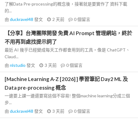
了解Data Pre-processing的概念後，接著就是要實作了 資料下載
的...
由
duckravel48
發文
2 天前
0
個留言
【分享】台灣團隊開發 免費 AI Prompt 管理網站，終於
不用再到處找提示詞了
最近 AI 幾乎已經變成每天工作都會用到的工具。像是 ChatGPT、
Claud...
由
nlstudio
發文
3 天前
0
個留言
[Machine Learning A-Z [2026] ] 學習筆記 Day2 ML 及
Data pre-processing 概念
一邊要上課一邊還要寫這個不容易! 整個machine learning分成三個
步...
由
duckravel48
發文
3 天前
0
個留言