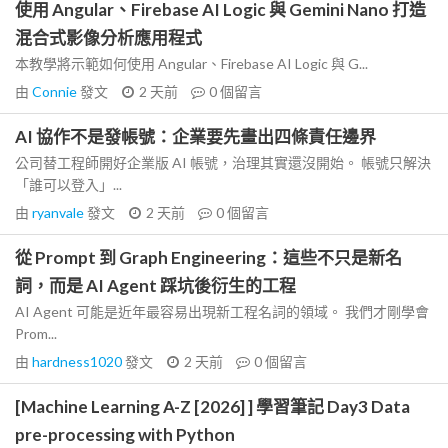
使用 Angular、Firebase AI Logic 與 Gemini Nano 打造
混合式影像分析應用程式
本教學將示範如何使用 Angular、Firebase AI Logic 與 G...
由
Connie
發文
2 天前
0
個留言
AI 協作不是發帳號：企業要先畫出四條責任邊界
公司替工程師開好企業版 AI 帳號，治理其實還沒開始。 帳號只解決
「誰可以登入」...
由
ryanvale
發文
2 天前
0
個留言
從 Prompt 到 Graph Engineering：這些不只是新名
詞，而是 AI Agent 踩坑後衍生的工程
AI Agent 可能是近年最容易出現新工程名詞的領域。 我們才剛學會
Prom...
由
hardness1020
發文
2 天前
0
個留言
[Machine Learning A-Z [2026] ] 學習筆記 Day3 Data
pre-processing with Python