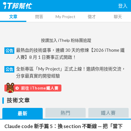
登入
文章
問答
My Project
徵才
聊天
按讚加入 iThelp 粉絲團追蹤
最熱血的技術盛事，連續 30 天的修煉【2026 iThome 鐵
公告
人賽】8 月 1 日賽事正式開啟！
全新專區「My Project」正式上線！邀請你用技術交流，
公告
分享最真實的開發經驗
前往 iThome鐵人賽
技術文章
熱門
鐵人賽
最新
Claude code 新手篇 5：換 section 不斷線 — 把「當下