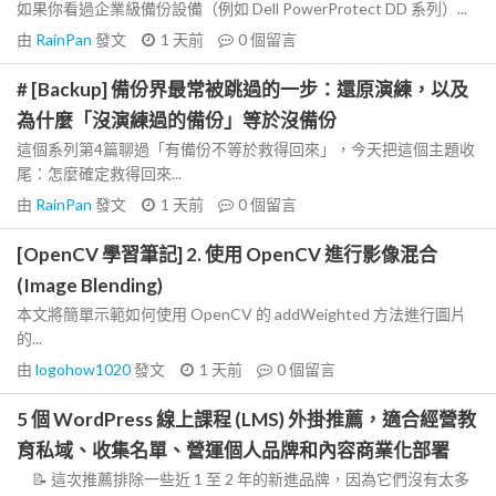
如果你看過企業級備份設備（例如 Dell PowerProtect DD 系列）...
由
RainPan
發文
1 天前
0
個留言
# [Backup] 備份界最常被跳過的一步：還原演練，以及
為什麼「沒演練過的備份」等於沒備份
這個系列第4篇聊過「有備份不等於救得回來」，今天把這個主題收
尾：怎麼確定救得回來...
由
RainPan
發文
1 天前
0
個留言
[OpenCV 學習筆記] 2. 使用 OpenCV 進行影像混合
(Image Blending)
本文將簡單示範如何使用 OpenCV 的 addWeighted 方法進行圖片
的...
由
logohow1020
發文
1 天前
0
個留言
5 個 WordPress 線上課程 (LMS) 外掛推薦，適合經營教
育私域、收集名單、營運個人品牌和內容商業化部署
📝 這次推薦排除一些近 1 至 2 年的新進品牌，因為它們沒有太多