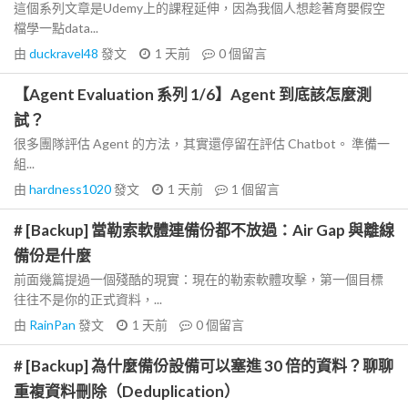
這個系列文章是Udemy上的課程延伸，因為我個人想趁著育嬰假空
檔學一點data...
由
duckravel48
發文
1 天前
0
個留言
【Agent Evaluation 系列 1/6】Agent 到底該怎麼測
試？
很多團隊評估 Agent 的方法，其實還停留在評估 Chatbot。 準備一
組...
由
hardness1020
發文
1 天前
1
個留言
# [Backup] 當勒索軟體連備份都不放過：Air Gap 與離線
備份是什麼
前面幾篇提過一個殘酷的現實：現在的勒索軟體攻擊，第一個目標
往往不是你的正式資料，...
由
RainPan
發文
1 天前
0
個留言
# [Backup] 為什麼備份設備可以塞進 30 倍的資料？聊聊
重複資料刪除（Deduplication）