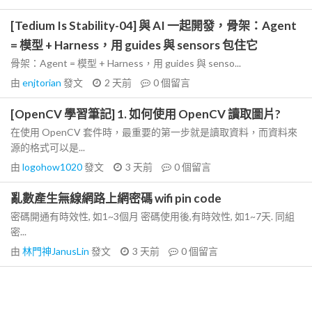
[Tedium Is Stability-04] 與 AI 一起開發，骨架：Agent
= 模型 + Harness，用 guides 與 sensors 包住它
骨架：Agent = 模型 + Harness，用 guides 與 senso...
由
enjtorian
發文
2 天前
0
個留言
[OpenCV 學習筆記] 1. 如何使用 OpenCV 讀取圖片?
在使用 OpenCV 套件時，最重要的第一步就是讀取資料，而資料來
源的格式可以是...
由
logohow1020
發文
3 天前
0
個留言
亂數產生無線網路上網密碼 wifi pin code
密碼開通有時效性, 如1~3個月 密碼使用後,有時效性, 如1~7天. 同組
密...
由
林門神JanusLin
發文
3 天前
0
個留言