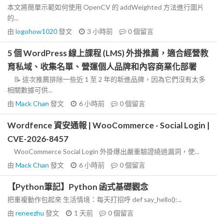
本文將簡單示範如何使用 OpenCV 的 addWeighted 方法進行圖片
的...
由
logohow1020
發文
3 小時前
0
個留言
5 個 WordPress 線上課程 (LMS) 外掛推薦，適合經營教
育私域、收集名單、營運個人品牌和內容商業化部署
📝 這次推薦排除一些近 1 至 2 年的新進品牌，因為它們沒有太多
相關數據可供...
由
Mack Chan
發文
6 小時前
0
個留言
Wordfence 資安通報 | WooCommerce - Social Login |
CVE-2026-8457
WooCommerce Social Login 外掛爆出嚴重驗證繞過漏洞，使...
由
Mack Chan
發文
6 小時前
0
個留言
【Python筆記】Python 函式基礎觀念
把重複動作包起來 生活情境：每天打招呼 def say_hello():...
由
reneezhu
發文
1 天前
0
個留言