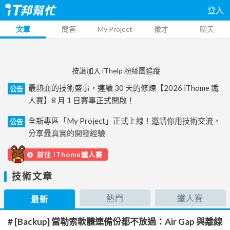
登入
文章
問答
My Project
徵才
聊天
按讚加入 iThelp 粉絲團追蹤
最熱血的技術盛事，連續 30 天的修煉【2026 iThome 鐵
公告
人賽】8 月 1 日賽事正式開啟！
全新專區「My Project」正式上線！邀請你用技術交流，
公告
分享最真實的開發經驗
前往 iThome鐵人賽
技術文章
熱門
鐵人賽
最新
# [Backup] 當勒索軟體連備份都不放過：Air Gap 與離線