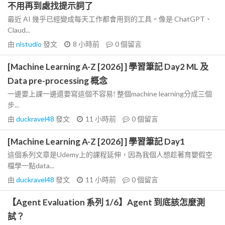
不用再到處找提示詞了
最近 AI 幾乎已經變成每天工作都會用到的工具。像是 ChatGPT、
Claud...
由
nlstudio
發文
8 小時前
0
個留言
[Machine Learning A-Z [2026] ] 學習筆記 Day2 ML 及
Data pre-processing 概念
一邊要上課一邊還要寫這個不容易! 整個machine learning分成三個
步...
由
duckravel48
發文
11 小時前
0
個留言
[Machine Learning A-Z [2026] ] 學習筆記 Day1
這個系列文章是Udemy上的課程延伸，因為我個人想趁著育嬰假空
檔學一點data...
由
duckravel48
發文
11 小時前
0
個留言
【Agent Evaluation 系列 1/6】Agent 到底該怎麼測
試？