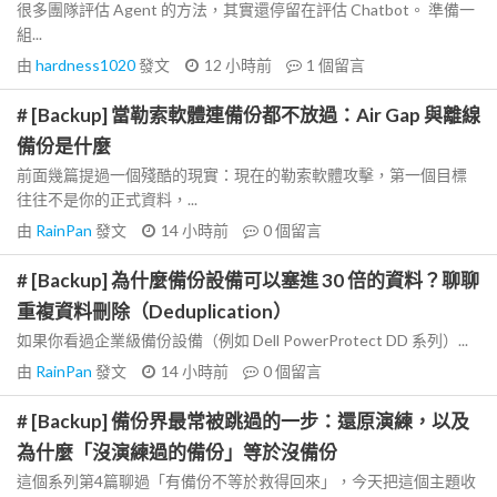
很多團隊評估 Agent 的方法，其實還停留在評估 Chatbot。 準備一
組...
由
hardness1020
發文
12 小時前
1
個留言
# [Backup] 當勒索軟體連備份都不放過：Air Gap 與離線
備份是什麼
前面幾篇提過一個殘酷的現實：現在的勒索軟體攻擊，第一個目標
往往不是你的正式資料，...
由
RainPan
發文
14 小時前
0
個留言
# [Backup] 為什麼備份設備可以塞進 30 倍的資料？聊聊
重複資料刪除（Deduplication）
如果你看過企業級備份設備（例如 Dell PowerProtect DD 系列）...
由
RainPan
發文
14 小時前
0
個留言
# [Backup] 備份界最常被跳過的一步：還原演練，以及
為什麼「沒演練過的備份」等於沒備份
這個系列第4篇聊過「有備份不等於救得回來」，今天把這個主題收