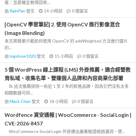
尾：怎麼確定救得回來...
由
RainPan
發文
14 小時前
0
個留言
[OpenCV 學習筆記] 2. 使用 OpenCV 進行影像混合
(Image Blending)
本文將簡單示範如何使用 OpenCV 的 addWeighted 方法進行圖片
的...
由
logohow1020
發文
15 小時前
0
個留言
5 個 WordPress 線上課程 (LMS) 外掛推薦，適合經營教
育私域、收集名單、營運個人品牌和內容商業化部署
📝 這次推薦排除一些近 1 至 2 年的新進品牌，因為它們沒有太多
相關數據可供...
由
Mack Chan
發文
18 小時前
0
個留言
Wordfence 資安通報 | WooCommerce - Social Login |
CVE-2026-8457
WooCommerce Social Login 外掛爆出嚴重驗證繞過漏洞，使...