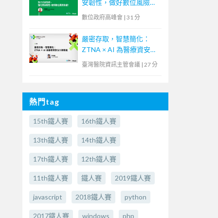
安韌性，做好數位風險防
護！】
數位政府高峰會
|
31 分
嚴密存取，智慧簡化：
ZTNA × AI 為醫療資安注
入新動能
臺灣醫院資訊主管會議
|
27 分
熱門tag
15th鐵人賽
16th鐵人賽
13th鐵人賽
14th鐵人賽
17th鐵人賽
12th鐵人賽
11th鐵人賽
鐵人賽
2019鐵人賽
javascript
2018鐵人賽
python
2017鐵人賽
windows
php