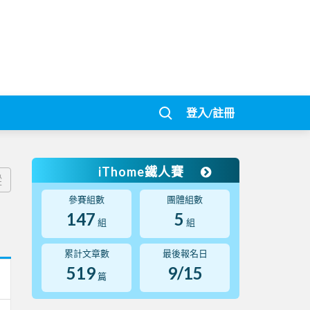
登入/註冊
iThome鐵人賽
蹤
參賽組數
團體組數
147
5
組
組
累計文章數
最後報名日
519
9/15
篇