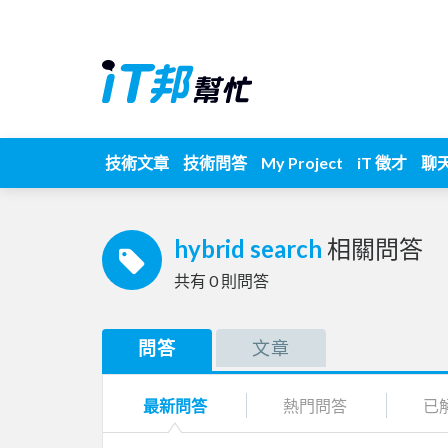
技術文章
技術問答
My Project
iT 徵才
聊
hybrid search
相關問答
共有
0
則問答
問答
文章
最新問答
熱門問答
已