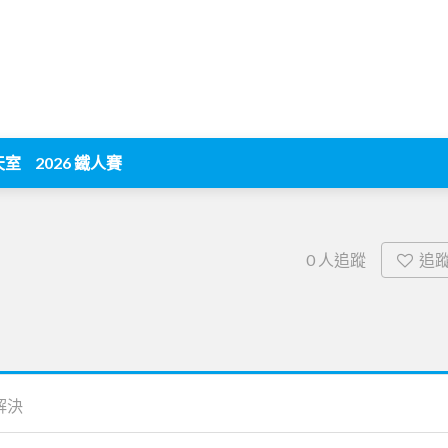
天室
2026 鐵人賽
追
0
人追蹤
解決