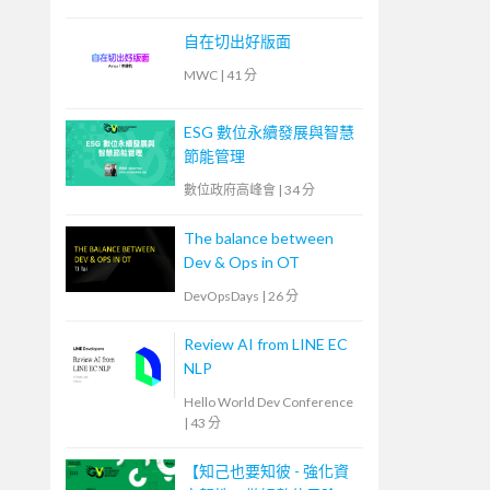
自在切出好版面
MWC
|
41 分
ESG 數位永續發展與智慧
節能管理
數位政府高峰會
|
34 分
The balance between
Dev & Ops in OT
DevOpsDays
|
26 分
Review AI from LINE EC
NLP
Hello World Dev Conference
|
43 分
【知己也要知彼 - 強化資