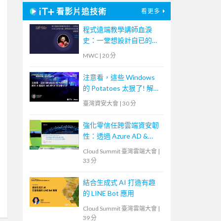
看影片追技術
看更多
程式遠端教學講師血淚
史：一堂想設計自已的程
式線上課程者的先修必要
MWC
|
20 分
通識課
注意看，這些 Windows
的 Potatoes 太狠了! 解析
5 種基於 MS-RPCE 的攻
臺灣資安大會
|
30 分
擊手法
強化零信任跨雲端資安韌
性：透過 Azure AD &
Zscaler ZPA 打造無縫且
Cloud Summit 臺灣雲端大會
|
安全的居家辦公體驗
33 分
結合生成式 AI 打造有趣
的 LINE Bot 應用
Cloud Summit 臺灣雲端大會
|
39 分