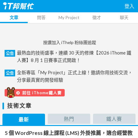
登入
文章
問答
My Project
徵才
聊天
按讚加入 iThelp 粉絲團追蹤
最熱血的技術盛事，連續 30 天的修煉【2026 iThome 鐵
公告
人賽】8 月 1 日賽事正式開啟！
全新專區「My Project」正式上線！邀請你用技術交流，
公告
分享最真實的開發經驗
前往 iThome鐵人賽
技術文章
熱門
鐵人賽
最新
5 個 WordPress 線上課程 (LMS) 外掛推薦，適合經營教