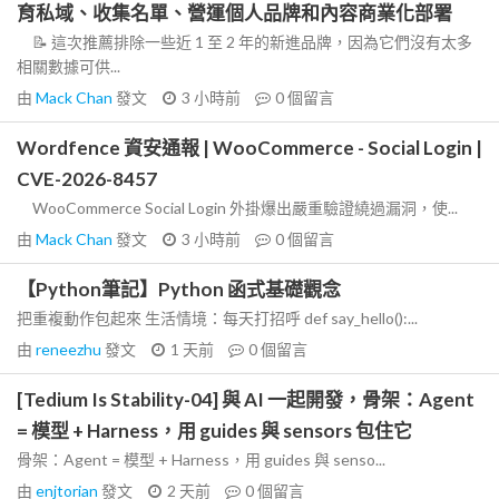
育私域、收集名單、營運個人品牌和內容商業化部署
📝 這次推薦排除一些近 1 至 2 年的新進品牌，因為它們沒有太多
相關數據可供...
由
Mack Chan
發文
3 小時前
0
個留言
Wordfence 資安通報 | WooCommerce - Social Login |
CVE-2026-8457
WooCommerce Social Login 外掛爆出嚴重驗證繞過漏洞，使...
由
Mack Chan
發文
3 小時前
0
個留言
【Python筆記】Python 函式基礎觀念
把重複動作包起來 生活情境：每天打招呼 def say_hello():...
由
reneezhu
發文
1 天前
0
個留言
[Tedium Is Stability-04] 與 AI 一起開發，骨架：Agent
= 模型 + Harness，用 guides 與 sensors 包住它
骨架：Agent = 模型 + Harness，用 guides 與 senso...
由
enjtorian
發文
2 天前
0
個留言