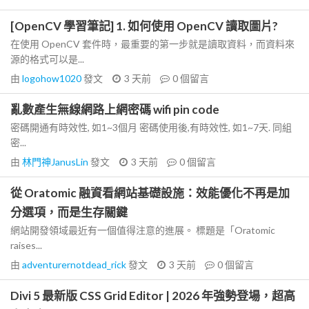
[OpenCV 學習筆記] 1. 如何使用 OpenCV 讀取圖片?
在使用 OpenCV 套件時，最重要的第一步就是讀取資料，而資料來
源的格式可以是...
由
logohow1020
發文
3 天前
0
個留言
亂數產生無線網路上網密碼 wifi pin code
密碼開通有時效性, 如1~3個月 密碼使用後,有時效性, 如1~7天. 同組
密...
由
林門神JanusLin
發文
3 天前
0
個留言
從 Oratomic 融資看網站基礎設施：效能優化不再是加
分選項，而是生存關鍵
網站開發領域最近有一個值得注意的進展。 標題是「Oratomic
raises...
由
adventurernotdead_rick
發文
3 天前
0
個留言
Divi 5 最新版 CSS Grid Editor | 2026 年強勢登場，超高