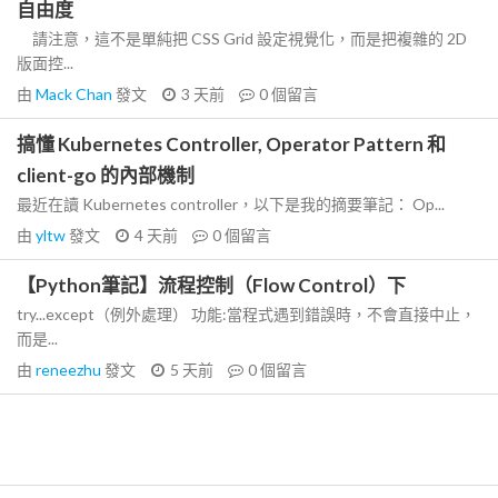
自由度
請注意，這不是單純把 CSS Grid 設定視覺化，而是把複雜的 2D
版面控...
由
Mack Chan
發文
3 天前
0
個留言
搞懂 Kubernetes Controller, Operator Pattern 和
client-go 的內部機制
最近在讀 Kubernetes controller，以下是我的摘要筆記： Op...
由
yltw
發文
4 天前
0
個留言
【Python筆記】流程控制（Flow Control）下
try...except（例外處理） 功能:當程式遇到錯誤時，不會直接中止，
而是...
由
reneezhu
發文
5 天前
0
個留言