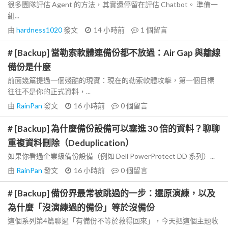
很多團隊評估 Agent 的方法，其實還停留在評估 Chatbot。 準備一
組...
由
hardness1020
發文
14 小時前
1
個留言
# [Backup] 當勒索軟體連備份都不放過：Air Gap 與離線
備份是什麼
前面幾篇提過一個殘酷的現實：現在的勒索軟體攻擊，第一個目標
往往不是你的正式資料，...
由
RainPan
發文
16 小時前
0
個留言
# [Backup] 為什麼備份設備可以塞進 30 倍的資料？聊聊
重複資料刪除（Deduplication）
如果你看過企業級備份設備（例如 Dell PowerProtect DD 系列）...
由
RainPan
發文
16 小時前
0
個留言
# [Backup] 備份界最常被跳過的一步：還原演練，以及
為什麼「沒演練過的備份」等於沒備份
這個系列第4篇聊過「有備份不等於救得回來」，今天把這個主題收