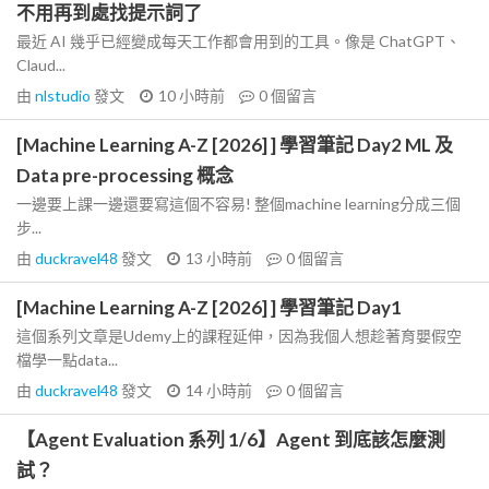
不用再到處找提示詞了
最近 AI 幾乎已經變成每天工作都會用到的工具。像是 ChatGPT、
Claud...
由
nlstudio
發文
10 小時前
0
個留言
[Machine Learning A-Z [2026] ] 學習筆記 Day2 ML 及
Data pre-processing 概念
一邊要上課一邊還要寫這個不容易! 整個machine learning分成三個
步...
由
duckravel48
發文
13 小時前
0
個留言
[Machine Learning A-Z [2026] ] 學習筆記 Day1
這個系列文章是Udemy上的課程延伸，因為我個人想趁著育嬰假空
檔學一點data...
由
duckravel48
發文
14 小時前
0
個留言
【Agent Evaluation 系列 1/6】Agent 到底該怎麼測
試？