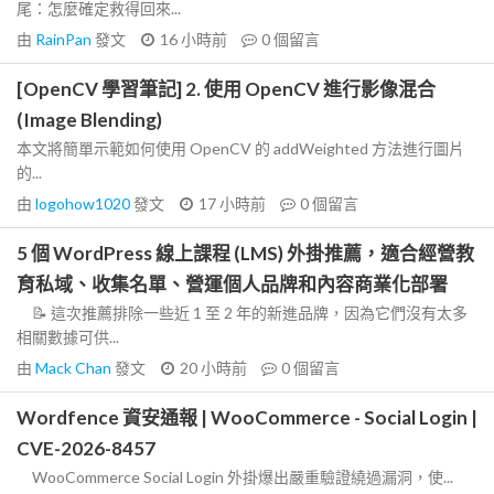
尾：怎麼確定救得回來...
由
RainPan
發文
16 小時前
0
個留言
[OpenCV 學習筆記] 2. 使用 OpenCV 進行影像混合
(Image Blending)
本文將簡單示範如何使用 OpenCV 的 addWeighted 方法進行圖片
的...
由
logohow1020
發文
17 小時前
0
個留言
5 個 WordPress 線上課程 (LMS) 外掛推薦，適合經營教
育私域、收集名單、營運個人品牌和內容商業化部署
📝 這次推薦排除一些近 1 至 2 年的新進品牌，因為它們沒有太多
相關數據可供...
由
Mack Chan
發文
20 小時前
0
個留言
Wordfence 資安通報 | WooCommerce - Social Login |
CVE-2026-8457
WooCommerce Social Login 外掛爆出嚴重驗證繞過漏洞，使...