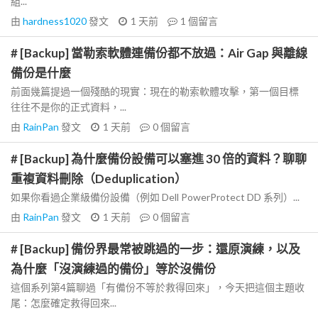
組...
由
hardness1020
發文
1 天前
1
個留言
# [Backup] 當勒索軟體連備份都不放過：Air Gap 與離線
備份是什麼
前面幾篇提過一個殘酷的現實：現在的勒索軟體攻擊，第一個目標
往往不是你的正式資料，...
由
RainPan
發文
1 天前
0
個留言
# [Backup] 為什麼備份設備可以塞進 30 倍的資料？聊聊
重複資料刪除（Deduplication）
如果你看過企業級備份設備（例如 Dell PowerProtect DD 系列）...
由
RainPan
發文
1 天前
0
個留言
# [Backup] 備份界最常被跳過的一步：還原演練，以及
為什麼「沒演練過的備份」等於沒備份
這個系列第4篇聊過「有備份不等於救得回來」，今天把這個主題收
尾：怎麼確定救得回來...