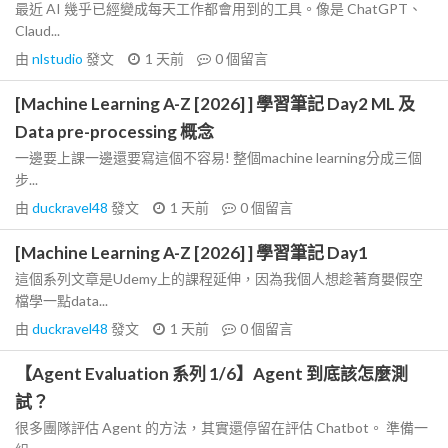
最近 AI 幾乎已經變成每天工作都會用到的工具。像是 ChatGPT、
Claud...
由
nlstudio
發文
1 天前
0
個留言
[Machine Learning A-Z [2026] ] 學習筆記 Day2 ML 及
Data pre-processing 概念
一邊要上課一邊還要寫這個不容易! 整個machine learning分成三個
步...
由
duckravel48
發文
1 天前
0
個留言
[Machine Learning A-Z [2026] ] 學習筆記 Day1
這個系列文章是Udemy上的課程延伸，因為我個人想趁著育嬰假空
檔學一點data...
由
duckravel48
發文
1 天前
0
個留言
【Agent Evaluation 系列 1/6】Agent 到底該怎麼測
試？
很多團隊評估 Agent 的方法，其實還停留在評估 Chatbot。 準備一