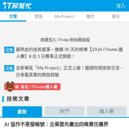
登入
文章
問答
My Project
徵才
聊天
按讚加入 iThelp 粉絲團追蹤
最熱血的技術盛事，連續 30 天的修煉【2026 iThome 鐵
公告
人賽】8 月 1 日賽事正式開啟！
全新專區「My Project」正式上線！邀請你用技術交流，
公告
分享最真實的開發經驗
前往 iThome鐵人賽
技術文章
熱門
鐵人賽
最新
AI 協作不是發帳號：企業要先畫出四條責任邊界