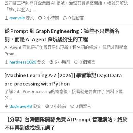
公司替工程師開好企業版 AI 帳號，治理其實還沒開始。 帳號只解決
「誰可以登入」...
由
ryanvale
發文
2 小時前
0
個留言
從 Prompt 到 Graph Engineering：這些不只是新名
詞，而是 AI Agent 踩坑後衍生的工程
AI Agent 可能是近年最容易出現新工程名詞的領域。 我們才剛學會
Prom...
由
hardness1020
發文
5 小時前
0
個留言
[Machine Learning A-Z [2026] ] 學習筆記 Day3 Data
pre-processing with Python
了解Data Pre-processing的概念後，接著就是要實作了 資料下載
的...
由
duckravel48
發文
8 小時前
0
個留言
【分享】台灣團隊開發 免費 AI Prompt 管理網站，終於
不用再到處找提示詞了