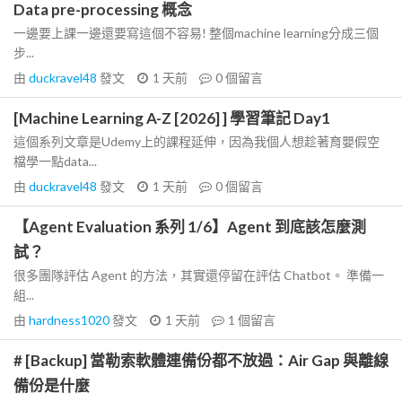
Data pre-processing 概念
一邊要上課一邊還要寫這個不容易! 整個machine learning分成三個
步...
由
duckravel48
發文
1 天前
0
個留言
[Machine Learning A-Z [2026] ] 學習筆記 Day1
這個系列文章是Udemy上的課程延伸，因為我個人想趁著育嬰假空
檔學一點data...
由
duckravel48
發文
1 天前
0
個留言
【Agent Evaluation 系列 1/6】Agent 到底該怎麼測
試？
很多團隊評估 Agent 的方法，其實還停留在評估 Chatbot。 準備一
組...
由
hardness1020
發文
1 天前
1
個留言
# [Backup] 當勒索軟體連備份都不放過：Air Gap 與離線
備份是什麼