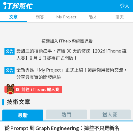
登入
文章
問答
My Project
徵才
聊天
按讚加入 iThelp 粉絲團追蹤
最熱血的技術盛事，連續 30 天的修煉【2026 iThome 鐵
公告
人賽】8 月 1 日賽事正式開啟！
全新專區「My Project」正式上線！邀請你用技術交流，
公告
分享最真實的開發經驗
前往 iThome鐵人賽
技術文章
熱門
鐵人賽
最新
從 Prompt 到 Graph Engineering：這些不只是新名