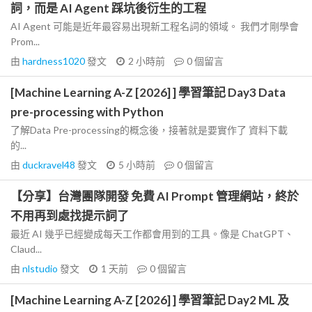
詞，而是 AI Agent 踩坑後衍生的工程
AI Agent 可能是近年最容易出現新工程名詞的領域。 我們才剛學會
Prom...
由
hardness1020
發文
2 小時前
0
個留言
[Machine Learning A-Z [2026] ] 學習筆記 Day3 Data
pre-processing with Python
了解Data Pre-processing的概念後，接著就是要實作了 資料下載
的...
由
duckravel48
發文
5 小時前
0
個留言
【分享】台灣團隊開發 免費 AI Prompt 管理網站，終於
不用再到處找提示詞了
最近 AI 幾乎已經變成每天工作都會用到的工具。像是 ChatGPT、
Claud...
由
nlstudio
發文
1 天前
0
個留言
[Machine Learning A-Z [2026] ] 學習筆記 Day2 ML 及