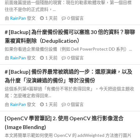
前面幾篇提過一個殘酷的現實：現在的勒索軟體攻擊，第一個目標
往往不是你的正式資料，...
由
RainPan
發文
1 天前
0
個留言
# [Backup] 為什麼備份設備可以塞進 30 倍的資料？聊聊
重複資料刪除（Deduplication）
如果你看過企業級備份設備（例如 Dell PowerProtect DD 系列）...
由
RainPan
發文
1 天前
0
個留言
# [Backup] 備份界最常被跳過的一步：還原演練，以及
為什麼「沒演練過的備份」等於沒備份
這個系列第4篇聊過「有備份不等於救得回來」，今天把這個主題收
尾：怎麼確定救得回來...
由
RainPan
發文
1 天前
0
個留言
[OpenCV 學習筆記] 2. 使用 OpenCV 進行影像混合
(Image Blending)
本文將簡單示範如何使用 OpenCV 的 addWeighted 方法進行圖片