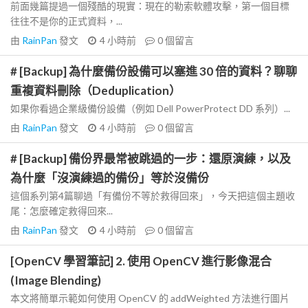
前面幾篇提過一個殘酷的現實：現在的勒索軟體攻擊，第一個目標
往往不是你的正式資料，...
由
RainPan
發文
4 小時前
0
個留言
# [Backup] 為什麼備份設備可以塞進 30 倍的資料？聊聊
重複資料刪除（Deduplication）
如果你看過企業級備份設備（例如 Dell PowerProtect DD 系列）...
由
RainPan
發文
4 小時前
0
個留言
# [Backup] 備份界最常被跳過的一步：還原演練，以及
為什麼「沒演練過的備份」等於沒備份
這個系列第4篇聊過「有備份不等於救得回來」，今天把這個主題收
尾：怎麼確定救得回來...
由
RainPan
發文
4 小時前
0
個留言
[OpenCV 學習筆記] 2. 使用 OpenCV 進行影像混合
(Image Blending)
本文將簡單示範如何使用 OpenCV 的 addWeighted 方法進行圖片