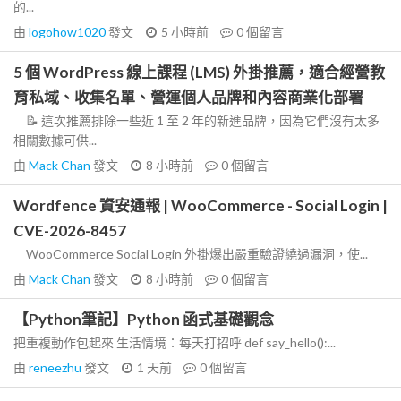
的...
由
logohow1020
發文
5 小時前
0
個留言
5 個 WordPress 線上課程 (LMS) 外掛推薦，適合經營教
育私域、收集名單、營運個人品牌和內容商業化部署
📝 這次推薦排除一些近 1 至 2 年的新進品牌，因為它們沒有太多
相關數據可供...
由
Mack Chan
發文
8 小時前
0
個留言
Wordfence 資安通報 | WooCommerce - Social Login |
CVE-2026-8457
WooCommerce Social Login 外掛爆出嚴重驗證繞過漏洞，使...
由
Mack Chan
發文
8 小時前
0
個留言
【Python筆記】Python 函式基礎觀念
把重複動作包起來 生活情境：每天打招呼 def say_hello():...
由
reneezhu
發文
1 天前
0
個留言