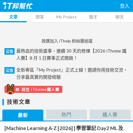
登入
文章
問答
My Project
徵才
聊天
按讚加入 iThelp 粉絲團追蹤
最熱血的技術盛事，連續 30 天的修煉【2026 iThome 鐵
公告
人賽】8 月 1 日賽事正式開啟！
全新專區「My Project」正式上線！邀請你用技術交流，
公告
分享最真實的開發經驗
前往 iThome鐵人賽
技術文章
熱門
鐵人賽
最新
[Machine Learning A-Z [2026] ] 學習筆記 Day2 ML 及