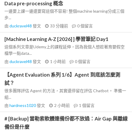
Data pre-processing 概念
一邊要上課一邊還要寫這個不容易! 整個machine learning分成三個
步...
由
duckravel48
發文
33 分鐘前
0
個留言
[Machine Learning A-Z [2026] ] 學習筆記 Day1
這個系列文章是Udemy上的課程延伸，因為我個人想趁著育嬰假空
檔學一點data...
由
duckravel48
發文
1 小時前
0
個留言
【Agent Evaluation 系列 1/6】Agent 到底該怎麼測
試？
很多團隊評估 Agent 的方法，其實還停留在評估 Chatbot。 準備一
組...
由
hardness1020
發文
2 小時前
1
個留言
# [Backup] 當勒索軟體連備份都不放過：Air Gap 與離線
備份是什麼