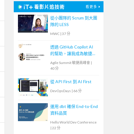
看影片追技術
看更多
從小團隊的 Scrum 到大團
隊的 LESS
MWC
|
37 分
透過 GitHub Copilot AI
的幫助，讓我成為敏捷開
發人
Agile Summit 敏捷高峰會
|
40 分
從 API First 到 AI First
DevOpsDays
|
66 分
運用 dbt 確保 End-to-End
資料品質
Hello World Dev Conference
|
22 分