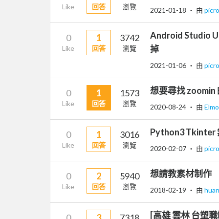
Like
回答
瀏覽
2021-01-18
‧ 由
picr
Android Stud
0
1
3742
掉
Like
回答
瀏覽
2021-01-06
‧ 由
picr
想要尋找 zoomin 的
0
1
1573
Like
回答
瀏覽
2020-08-24
‧ 由
Elm
Python3 Tki
0
1
3016
Like
回答
瀏覽
2020-02-07
‧ 由
picr
想請教素材制作
0
2
5940
Like
回答
瀏覽
2018-02-19
‧ 由
hua
[高雄 雲林 台
0
3
7318