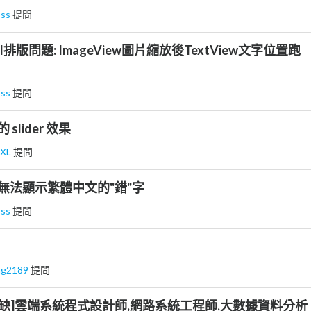
oss
提問
io UI排版問題: ImageView圖片縮放後TextView文字位置跑
oss
提問
 slider 效果
oXL
提問
nter 無法顯示繁體中文的"錯"字
oss
提問
ng2189
提問
塑職缺]雲端系統程式設計師,網路系統工程師,大數據資料分析