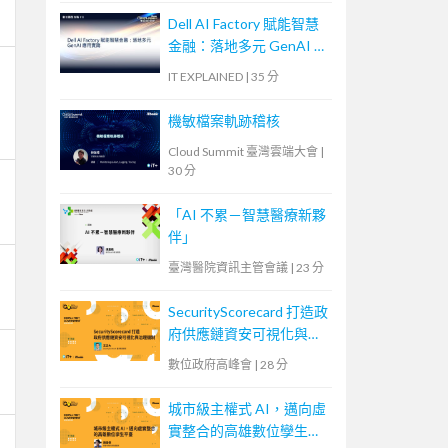
Dell AI Factory 賦能智慧
金融：落地多元 GenAI 應
用實踐
IT EXPLAINED
|
35 分
機敏檔案軌跡稽核
Cloud Summit 臺灣雲端大會
|
30 分
「AI 不累－智慧醫療新夥
伴」
臺灣醫院資訊主管會議
|
23 分
SecurityScorecard 打造政
府供應鏈資安可視化與治
理機制
數位政府高峰會
|
28 分
城市級主權式 AI，邁向虛
實整合的高雄數位孿生平