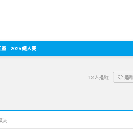
天室
2026 鐵人賽
追
13
人追蹤
解決