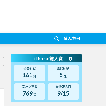
登入/註冊
iThome鐵人賽
蹤
參賽組數
團體組數
161
5
組
組
累計文章數
最後報名日
769
9/15
篇