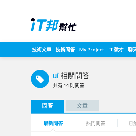
技術文章
技術問答
My Project
iT 徵才
聊
ui
相關問答
共有
14
則問答
問答
文章
最新問答
熱門問答
已