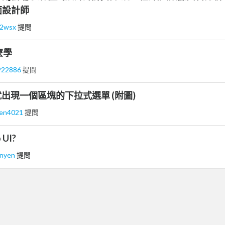
介面設計師
z2wsx
提問
怎麼學
922886
提問
出現一個區塊的下拉式選單 (附圖)
ven4021
提問
UI?
onyen
提問