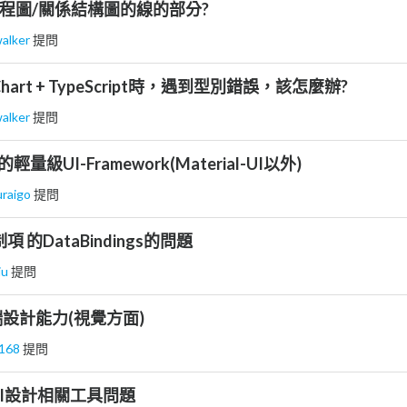
流程圖/關係結構圖的線的部分?
alker
提問
 Chart + TypeScript時，遇到型別錯誤，該怎麼辦?
alker
提問
量級UI-Framework(Material-UI以外)
raigo
提問
制項 的DataBindings的問題
iu
提問
設計能力(視覺方面)
y168
提問
io UI設計相關工具問題