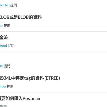
n Chiu
提問
取CLOB或是BLOB的資料
lzm
提問
接金流
akgod
提問
36
提問
XML中特定tag的資料 (ETREE)
nngg
提問
要如何匯入Postman
提問