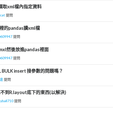
d擷取xml檔內指定資料
cat
提問
 裡的pandas讀xml檔
0609947
提問
讀mxl然後放進pandas裡面
0609947
提問
BULK insert 接參數的問題嗎？
達
提問
io找不到R.layout底下的東西(以解決)
yball710
提問