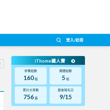
登入/註冊
iThome鐵人賽
蹤
參賽組數
團體組數
160
5
組
組
累計文章數
最後報名日
756
9/15
篇