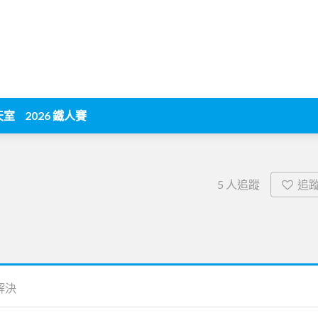
天室
2026 鐵人賽
追
5
人追蹤
解決