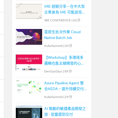
SRE 經驗分享－在中大型
企業身為 SRE 可能該完成
的一些事
SRE CONFERENCE
|
26 分
雲原生批次作業 Cloud
Native Batch Job
KubeSummit
|
30 分
【Workshop】多環境多
邏輯也能主線開發的心法
與實戰 - Java 篇
DevOpsDays
|
89 分
Azure Pipeline Agent 整
合KEDA，提升持續交付
彈性
KubeSummit
|
29 分
AI 驅動的敏捷產品開發之
旅 - 從靈感到交付