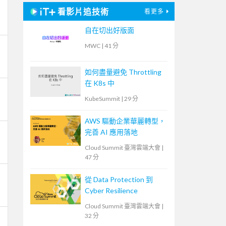
看影片追技術
看更多
自在切出好版面
MWC
|
41 分
如何盡量避免 Throttling
在 K8s 中
KubeSummit
|
29 分
AWS 驅動企業華麗轉型，
完善 AI 應用落地
Cloud Summit 臺灣雲端大會
|
47 分
從 Data Protection 到
Cyber Resilience
Cloud Summit 臺灣雲端大會
|
32 分