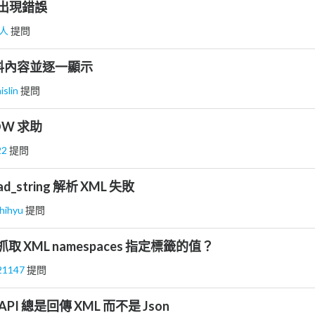
檔出現錯誤
人
提問
資料內容並逐一顯示
islin
提問
ROW 求助
22
提問
load_string 解析 XML 失敗
hihyu
提問
抓取 XML namespaces 指定標籤的值？
l21147
提問
t API 總是回傳 XML 而不是 Json