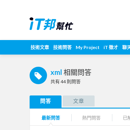
技術文章
技術問答
My Project
iT 徵才
聊
xml
相關問答
共有
44
則問答
問答
文章
最新問答
熱門問答
已