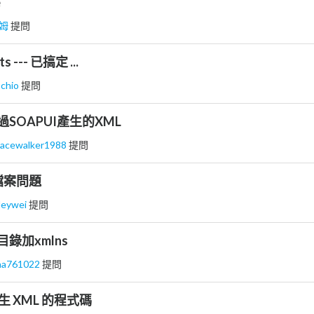
e
姆
提問
s --- 已搞定 ...
chio
提問
 透過SOAPUI產生的XML
pacewalker1988
提問
l檔案問題
leywei
提問
根目錄加xmlns
na761022
提問
 產生 XML 的程式碼