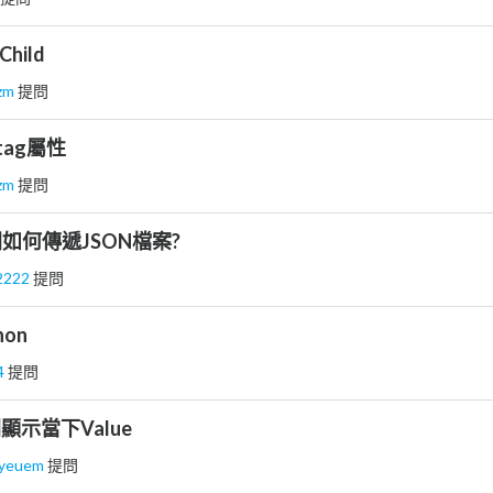
Child
lzm
提問
 tag屬性
lzm
提問
間如何傳遞JSON檔案?
2222
提問
on
4
提問
中間顯示當下Value
uyeuem
提問