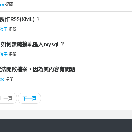
nie
提問
 製作 RSS(XML) ？
浪子
提問
xml 如何無縫接軌匯入 mysql ？
浪子
提問
d 無法開啟檔案，因為其內容有問題
006
提問
上一頁
下一頁