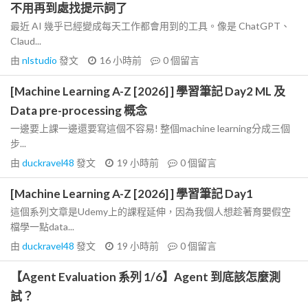
不用再到處找提示詞了
最近 AI 幾乎已經變成每天工作都會用到的工具。像是 ChatGPT、
Claud...
由
nlstudio
發文
16 小時前
0
個留言
[Machine Learning A-Z [2026] ] 學習筆記 Day2 ML 及
Data pre-processing 概念
一邊要上課一邊還要寫這個不容易! 整個machine learning分成三個
步...
由
duckravel48
發文
19 小時前
0
個留言
[Machine Learning A-Z [2026] ] 學習筆記 Day1
這個系列文章是Udemy上的課程延伸，因為我個人想趁著育嬰假空
檔學一點data...
由
duckravel48
發文
19 小時前
0
個留言
【Agent Evaluation 系列 1/6】Agent 到底該怎麼測
試？