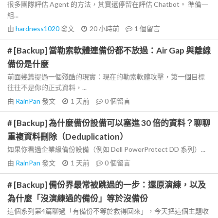
很多團隊評估 Agent 的方法，其實還停留在評估 Chatbot。 準備一
組...
由
hardness1020
發文
20 小時前
1
個留言
# [Backup] 當勒索軟體連備份都不放過：Air Gap 與離線
備份是什麼
前面幾篇提過一個殘酷的現實：現在的勒索軟體攻擊，第一個目標
往往不是你的正式資料，...
由
RainPan
發文
1 天前
0
個留言
# [Backup] 為什麼備份設備可以塞進 30 倍的資料？聊聊
重複資料刪除（Deduplication）
如果你看過企業級備份設備（例如 Dell PowerProtect DD 系列）...
由
RainPan
發文
1 天前
0
個留言
# [Backup] 備份界最常被跳過的一步：還原演練，以及
為什麼「沒演練過的備份」等於沒備份
這個系列第4篇聊過「有備份不等於救得回來」，今天把這個主題收