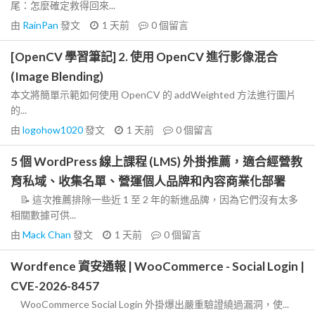
尾：怎麼確定救得回來...
由
RainPan
發文
1 天前
0
個留言
[OpenCV 學習筆記] 2. 使用 OpenCV 進行影像混合
(Image Blending)
本文將簡單示範如何使用 OpenCV 的 addWeighted 方法進行圖片
的...
由
logohow1020
發文
1 天前
0
個留言
5 個 WordPress 線上課程 (LMS) 外掛推薦，適合經營教
育私域、收集名單、營運個人品牌和內容商業化部署
📝 這次推薦排除一些近 1 至 2 年的新進品牌，因為它們沒有太多
相關數據可供...
由
Mack Chan
發文
1 天前
0
個留言
Wordfence 資安通報 | WooCommerce - Social Login |
CVE-2026-8457
WooCommerce Social Login 外掛爆出嚴重驗證繞過漏洞，使...