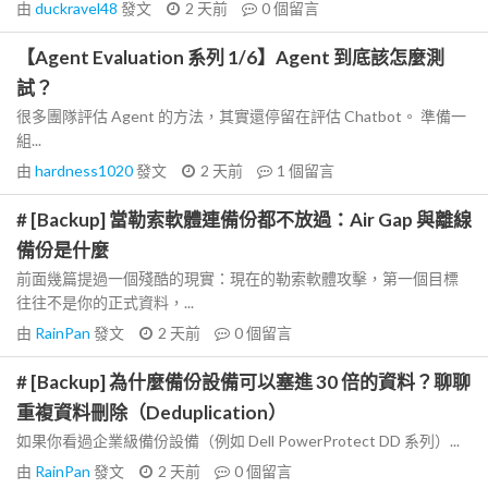
由
duckravel48
發文
2 天前
0
個留言
【Agent Evaluation 系列 1/6】Agent 到底該怎麼測
試？
很多團隊評估 Agent 的方法，其實還停留在評估 Chatbot。 準備一
組...
由
hardness1020
發文
2 天前
1
個留言
# [Backup] 當勒索軟體連備份都不放過：Air Gap 與離線
備份是什麼
前面幾篇提過一個殘酷的現實：現在的勒索軟體攻擊，第一個目標
往往不是你的正式資料，...
由
RainPan
發文
2 天前
0
個留言
# [Backup] 為什麼備份設備可以塞進 30 倍的資料？聊聊
重複資料刪除（Deduplication）
如果你看過企業級備份設備（例如 Dell PowerProtect DD 系列）...
由
RainPan
發文
2 天前
0
個留言