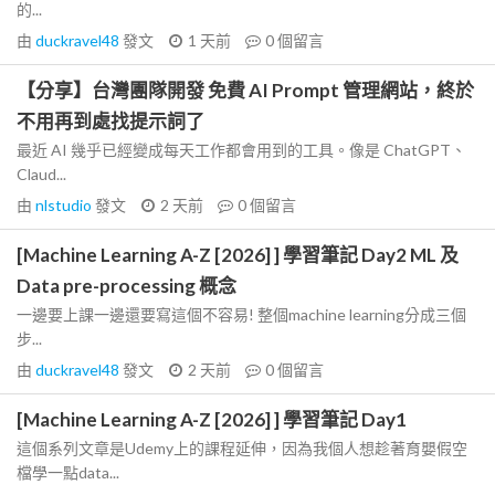
的...
由
duckravel48
發文
1 天前
0
個留言
【分享】台灣團隊開發 免費 AI Prompt 管理網站，終於
不用再到處找提示詞了
最近 AI 幾乎已經變成每天工作都會用到的工具。像是 ChatGPT、
Claud...
由
nlstudio
發文
2 天前
0
個留言
[Machine Learning A-Z [2026] ] 學習筆記 Day2 ML 及
Data pre-processing 概念
一邊要上課一邊還要寫這個不容易! 整個machine learning分成三個
步...
由
duckravel48
發文
2 天前
0
個留言
[Machine Learning A-Z [2026] ] 學習筆記 Day1
這個系列文章是Udemy上的課程延伸，因為我個人想趁著育嬰假空
檔學一點data...