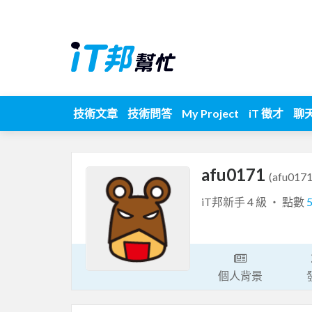
技術文章
技術問答
My Project
iT 徵才
聊
afu0171
(afu0171
iT邦新手 4 級 ‧ 點數
個人背景