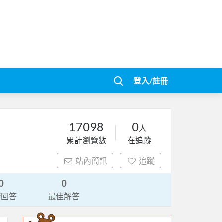
登入/註冊
17098
0
人
累計瀏覽數
在追蹤
站內簡訊
追蹤
0
0
請回答
最佳解答