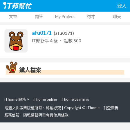
登入
文章
問答
My Project
徵才
聊天
afu0171
(
afu0171
)
iT邦新手
4
級 ‧ 點數
500
鐵人檔案
iThome 服務
iThome online
iThome Learning
電週文化事業版權所有、轉載必究 | Copyright © iThome
刊登廣告
服務信箱
隱私權聲明與會員使用條款