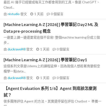
最近 AI 幾乎已經變成每天工作都會用到的工具。像是 ChatGPT、
Claud...
由
nlstudio
發文
1 天前
0
個留言
[Machine Learning A-Z [2026] ] 學習筆記 Day2 ML 及
Data pre-processing 概念
一邊要上課一邊還要寫這個不容易! 整個machine learning分成三個
步...
由
duckravel48
發文
1 天前
0
個留言
[Machine Learning A-Z [2026] ] 學習筆記 Day1
這個系列文章是Udemy上的課程延伸，因為我個人想趁著育嬰假空
檔學一點data...
由
duckravel48
發文
1 天前
0
個留言
【Agent Evaluation 系列 1/6】Agent 到底該怎麼測
試？
很多團隊評估 Agent 的方法，其實還停留在評估 Chatbot。 準備一