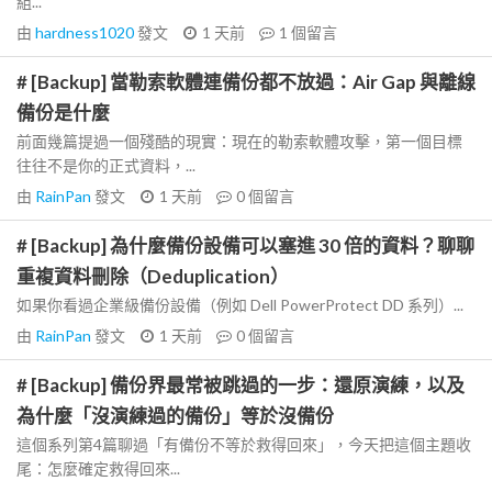
組...
由
hardness1020
發文
1 天前
1
個留言
# [Backup] 當勒索軟體連備份都不放過：Air Gap 與離線
備份是什麼
前面幾篇提過一個殘酷的現實：現在的勒索軟體攻擊，第一個目標
往往不是你的正式資料，...
由
RainPan
發文
1 天前
0
個留言
# [Backup] 為什麼備份設備可以塞進 30 倍的資料？聊聊
重複資料刪除（Deduplication）
如果你看過企業級備份設備（例如 Dell PowerProtect DD 系列）...
由
RainPan
發文
1 天前
0
個留言
# [Backup] 備份界最常被跳過的一步：還原演練，以及
為什麼「沒演練過的備份」等於沒備份
這個系列第4篇聊過「有備份不等於救得回來」，今天把這個主題收
尾：怎麼確定救得回來...