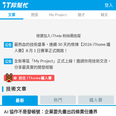
登入
文章
問答
My Project
徵才
聊天
按讚加入 iThelp 粉絲團追蹤
最熱血的技術盛事，連續 30 天的修煉【2026 iThome 鐵
公告
人賽】8 月 1 日賽事正式開啟！
全新專區「My Project」正式上線！邀請你用技術交流，
公告
分享最真實的開發經驗
前往 iThome鐵人賽
技術文章
熱門
鐵人賽
最新
AI 協作不是發帳號：企業要先畫出四條責任邊界