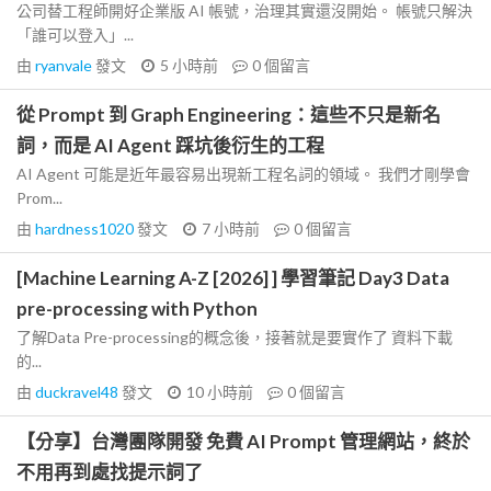
公司替工程師開好企業版 AI 帳號，治理其實還沒開始。 帳號只解決
「誰可以登入」...
由
ryanvale
發文
5 小時前
0
個留言
從 Prompt 到 Graph Engineering：這些不只是新名
詞，而是 AI Agent 踩坑後衍生的工程
AI Agent 可能是近年最容易出現新工程名詞的領域。 我們才剛學會
Prom...
由
hardness1020
發文
7 小時前
0
個留言
[Machine Learning A-Z [2026] ] 學習筆記 Day3 Data
pre-processing with Python
了解Data Pre-processing的概念後，接著就是要實作了 資料下載
的...
由
duckravel48
發文
10 小時前
0
個留言
【分享】台灣團隊開發 免費 AI Prompt 管理網站，終於
不用再到處找提示詞了