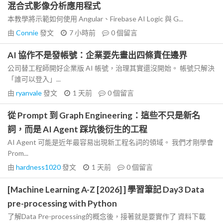
混合式影像分析應用程式
本教學將示範如何使用 Angular、Firebase AI Logic 與 G...
由
Connie
發文
7 小時前
0
個留言
AI 協作不是發帳號：企業要先畫出四條責任邊界
公司替工程師開好企業版 AI 帳號，治理其實還沒開始。 帳號只解決
「誰可以登入」...
由
ryanvale
發文
1 天前
0
個留言
從 Prompt 到 Graph Engineering：這些不只是新名
詞，而是 AI Agent 踩坑後衍生的工程
AI Agent 可能是近年最容易出現新工程名詞的領域。 我們才剛學會
Prom...
由
hardness1020
發文
1 天前
0
個留言
[Machine Learning A-Z [2026] ] 學習筆記 Day3 Data
pre-processing with Python
了解Data Pre-processing的概念後，接著就是要實作了 資料下載