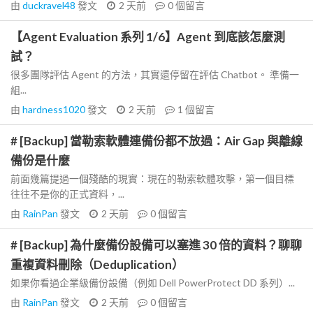
由
duckravel48
發文
2 天前
0
個留言
【Agent Evaluation 系列 1/6】Agent 到底該怎麼測
試？
很多團隊評估 Agent 的方法，其實還停留在評估 Chatbot。 準備一
組...
由
hardness1020
發文
2 天前
1
個留言
# [Backup] 當勒索軟體連備份都不放過：Air Gap 與離線
備份是什麼
前面幾篇提過一個殘酷的現實：現在的勒索軟體攻擊，第一個目標
往往不是你的正式資料，...
由
RainPan
發文
2 天前
0
個留言
# [Backup] 為什麼備份設備可以塞進 30 倍的資料？聊聊
重複資料刪除（Deduplication）
如果你看過企業級備份設備（例如 Dell PowerProtect DD 系列）...
由
RainPan
發文
2 天前
0
個留言