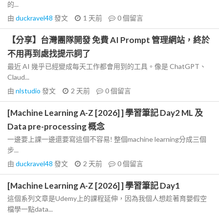
的...
由
duckravel48
發文
1 天前
0
個留言
【分享】台灣團隊開發 免費 AI Prompt 管理網站，終於
不用再到處找提示詞了
最近 AI 幾乎已經變成每天工作都會用到的工具。像是 ChatGPT、
Claud...
由
nlstudio
發文
2 天前
0
個留言
[Machine Learning A-Z [2026] ] 學習筆記 Day2 ML 及
Data pre-processing 概念
一邊要上課一邊還要寫這個不容易! 整個machine learning分成三個
步...
由
duckravel48
發文
2 天前
0
個留言
[Machine Learning A-Z [2026] ] 學習筆記 Day1
這個系列文章是Udemy上的課程延伸，因為我個人想趁著育嬰假空
檔學一點data...