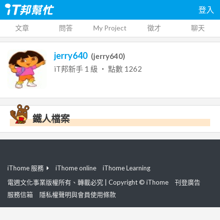
登入
文章
問答
My Project
徵才
聊天
jerry640
(
jerry640
)
iT邦新手
1
級 ‧ 點數
1262
鐵人檔案
iThome 服務
iThome online
iThome Learning
電週文化事業版權所有、轉載必究 | Copyright © iThome
刊登廣告
服務信箱
隱私權聲明與會員使用條款