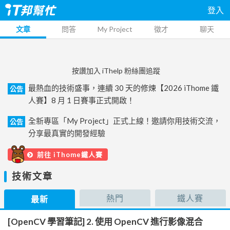
登入
文章
問答
My Project
徵才
聊天
按讚加入 iThelp 粉絲團追蹤
最熱血的技術盛事，連續 30 天的修煉【2026 iThome 鐵
公告
人賽】8 月 1 日賽事正式開啟！
全新專區「My Project」正式上線！邀請你用技術交流，
公告
分享最真實的開發經驗
前往 iThome鐵人賽
技術文章
熱門
鐵人賽
最新
[OpenCV 學習筆記] 2. 使用 OpenCV 進行影像混合