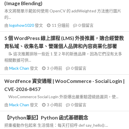
(Image Blending)
本文將簡單示範如何使用 OpenCV 的 addWeighted 方法進行圖片
的...
由
logohow1020
發文
11 分鐘前
0
個留言
5 個 WordPress 線上課程 (LMS) 外掛推薦，適合經營教
育私域、收集名單、營運個人品牌和內容商業化部署
📝 這次推薦排除一些近 1 至 2 年的新進品牌，因為它們沒有太多
相關數據可供...
由
Mack Chan
發文
3 小時前
0
個留言
Wordfence 資安通報 | WooCommerce - Social Login |
CVE-2026-8457
WooCommerce Social Login 外掛爆出嚴重驗證繞過漏洞，使...
由
Mack Chan
發文
3 小時前
0
個留言
【Python筆記】Python 函式基礎觀念
把重複動作包起來 生活情境：每天打招呼 def say_hello():...