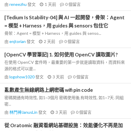
由
reneezhu
發文
1 天前
0
個留言
[Tedium Is Stability-04] 與 AI 一起開發，骨架：Agent
= 模型 + Harness，用 guides 與 sensors 包住它
骨架：Agent = 模型 + Harness，用 guides 與 senso...
由
enjtorian
發文
2 天前
0
個留言
[OpenCV 學習筆記] 1. 如何使用 OpenCV 讀取圖片?
在使用 OpenCV 套件時，最重要的第一步就是讀取資料，而資料來
源的格式可以是...
由
logohow1020
發文
3 天前
0
個留言
亂數產生無線網路上網密碼 wifi pin code
密碼開通有時效性, 如1~3個月 密碼使用後,有時效性, 如1~7天. 同組
密...
由
林門神JanusLin
發文
3 天前
0
個留言
從 Oratomic 融資看網站基礎設施：效能優化不再是加