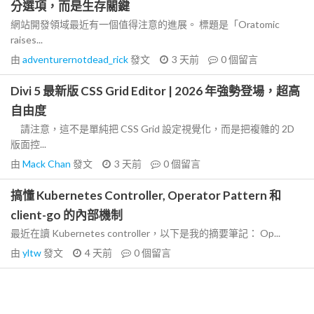
分選項，而是生存關鍵
網站開發領域最近有一個值得注意的進展。 標題是「Oratomic
raises...
由
adventurernotdead_rick
發文
3 天前
0
個留言
Divi 5 最新版 CSS Grid Editor | 2026 年強勢登場，超高
自由度
請注意，這不是單純把 CSS Grid 設定視覺化，而是把複雜的 2D
版面控...
由
Mack Chan
發文
3 天前
0
個留言
搞懂 Kubernetes Controller, Operator Pattern 和
client-go 的內部機制
最近在讀 Kubernetes controller，以下是我的摘要筆記： Op...
由
yltw
發文
4 天前
0
個留言