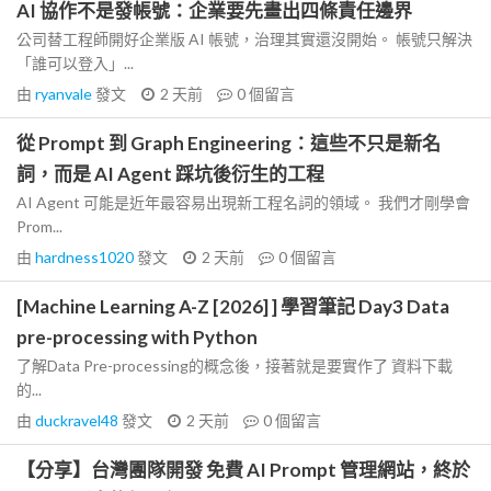
AI 協作不是發帳號：企業要先畫出四條責任邊界
公司替工程師開好企業版 AI 帳號，治理其實還沒開始。 帳號只解決
「誰可以登入」...
由
ryanvale
發文
2 天前
0
個留言
從 Prompt 到 Graph Engineering：這些不只是新名
詞，而是 AI Agent 踩坑後衍生的工程
AI Agent 可能是近年最容易出現新工程名詞的領域。 我們才剛學會
Prom...
由
hardness1020
發文
2 天前
0
個留言
[Machine Learning A-Z [2026] ] 學習筆記 Day3 Data
pre-processing with Python
了解Data Pre-processing的概念後，接著就是要實作了 資料下載
的...
由
duckravel48
發文
2 天前
0
個留言
【分享】台灣團隊開發 免費 AI Prompt 管理網站，終於