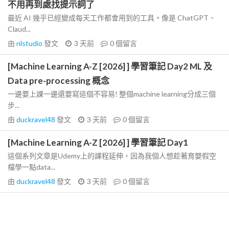
不用再到處找提示詞了
最近 AI 幾乎已經變成每天工作都會用到的工具。像是 ChatGPT、
Claud...
由
nlstudio
發文
3 天前
0
個留言
[Machine Learning A-Z [2026] ] 學習筆記 Day2 ML 及
Data pre-processing 概念
一邊要上課一邊還要寫這個不容易! 整個machine learning分成三個
步...
由
duckravel48
發文
3 天前
0
個留言
[Machine Learning A-Z [2026] ] 學習筆記 Day1
這個系列文章是Udemy上的課程延伸，因為我個人想趁著育嬰假空
檔學一點data...
由
duckravel48
發文
3 天前
0
個留言