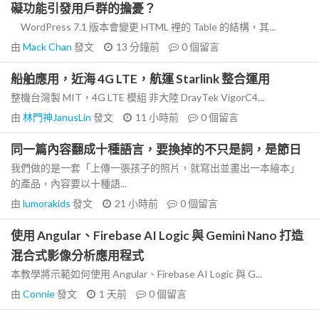
礙功能引發用戶群的擔憂？
WordPress 7.1 版本會變更 HTML 裡的 Table 的結構，其...
由
Mack Chan
發文
13 分鐘前
0
個留言
船舶應用，近海 4G LTE，航運 Starlink 整合運用
整機台灣製 MIT，4G LTE 模組 非大陸 DrayTek VigorC4...
由
林門神JanusLin
發文
11 小時前
0
個留言
同一篇內容翻成十種語言，要換掉的不只是詞，是節日
我們做的是一套「上傳一張孩子的照片，就寫出並畫出一本繪本」
的產品，內容要以十種語...
由
lumorakids
發文
21 小時前
0
個留言
使用 Angular、Firebase AI Logic 與 Gemini Nano 打造
混合式影像分析應用程式
本教學將示範如何使用 Angular、Firebase AI Logic 與 G...
由
Connie
發文
1 天前
0
個留言