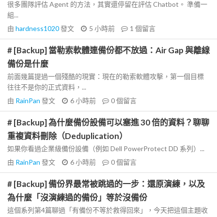
很多團隊評估 Agent 的方法，其實還停留在評估 Chatbot。 準備一
組...
由
hardness1020
發文
5 小時前
1
個留言
# [Backup] 當勒索軟體連備份都不放過：Air Gap 與離線
備份是什麼
前面幾篇提過一個殘酷的現實：現在的勒索軟體攻擊，第一個目標
往往不是你的正式資料，...
由
RainPan
發文
6 小時前
0
個留言
# [Backup] 為什麼備份設備可以塞進 30 倍的資料？聊聊
重複資料刪除（Deduplication）
如果你看過企業級備份設備（例如 Dell PowerProtect DD 系列）...
由
RainPan
發文
6 小時前
0
個留言
# [Backup] 備份界最常被跳過的一步：還原演練，以及
為什麼「沒演練過的備份」等於沒備份
這個系列第4篇聊過「有備份不等於救得回來」，今天把這個主題收