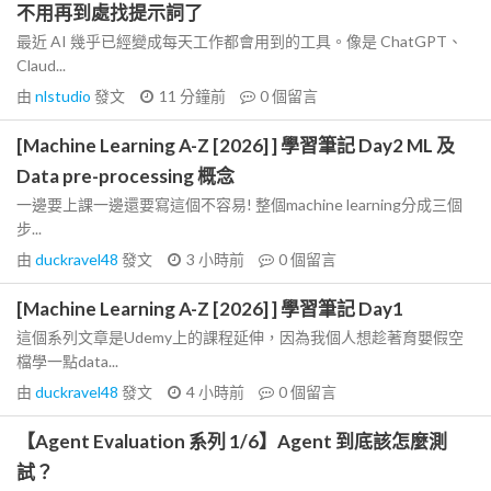
不用再到處找提示詞了
最近 AI 幾乎已經變成每天工作都會用到的工具。像是 ChatGPT、
Claud...
由
nlstudio
發文
11 分鐘前
0
個留言
[Machine Learning A-Z [2026] ] 學習筆記 Day2 ML 及
Data pre-processing 概念
一邊要上課一邊還要寫這個不容易! 整個machine learning分成三個
步...
由
duckravel48
發文
3 小時前
0
個留言
[Machine Learning A-Z [2026] ] 學習筆記 Day1
這個系列文章是Udemy上的課程延伸，因為我個人想趁著育嬰假空
檔學一點data...
由
duckravel48
發文
4 小時前
0
個留言
【Agent Evaluation 系列 1/6】Agent 到底該怎麼測
試？