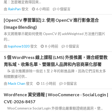
尾：怎麼確定救得回來...
由
RainPan
發文
6 小時前
0
個留言
[OpenCV 學習筆記] 2. 使用 OpenCV 進行影像混合
(Image Blending)
本文將簡單示範如何使用 OpenCV 的 addWeighted 方法進行圖片
的...
由
logohow1020
發文
8 小時前
0
個留言
5 個 WordPress 線上課程 (LMS) 外掛推薦，適合經營教
育私域、收集名單、營運個人品牌和內容商業化部署
📝 這次推薦排除一些近 1 至 2 年的新進品牌，因為它們沒有太多
相關數據可供...
由
Mack Chan
發文
11 小時前
0
個留言
Wordfence 資安通報 | WooCommerce - Social Login |
CVE-2026-8457
WooCommerce Social Login 外掛爆出嚴重驗證繞過漏洞，使...