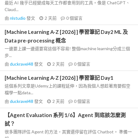
最近 AI 幾乎已經變成每天工作都會用到的工具。像是 ChatGPT、
Claud...
由
nlstudio
發文
2 天前
0
個留言
[Machine Learning A-Z [2026] ] 學習筆記 Day2 ML 及
Data pre-processing 概念
一邊要上課一邊還要寫這個不容易! 整個machine learning分成三個
步...
由
duckravel48
發文
2 天前
0
個留言
[Machine Learning A-Z [2026] ] 學習筆記 Day1
這個系列文章是Udemy上的課程延伸，因為我個人想趁著育嬰假空
檔學一點data...
由
duckravel48
發文
2 天前
0
個留言
【Agent Evaluation 系列 1/6】Agent 到底該怎麼測
試？
很多團隊評估 Agent 的方法，其實還停留在評估 Chatbot。 準備一