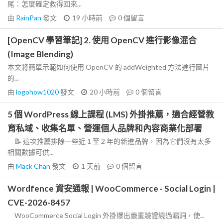
尾：怎麼確定救得回來...
由
RainPan
發文
19 小時前
0
個留言
[OpenCV 學習筆記] 2. 使用 OpenCV 進行影像混合
(Image Blending)
本文將簡單示範如何使用 OpenCV 的 addWeighted 方法進行圖片
的...
由
logohow1020
發文
20 小時前
0
個留言
5 個 WordPress 線上課程 (LMS) 外掛推薦，適合經營教
育私域、收集名單、營運個人品牌和內容商業化部署
📝 這次推薦排除一些近 1 至 2 年的新進品牌，因為它們沒有太多
相關數據可供...
由
Mack Chan
發文
1 天前
0
個留言
Wordfence 資安通報 | WooCommerce - Social Login |
CVE-2026-8457
WooCommerce Social Login 外掛爆出嚴重驗證繞過漏洞，使...