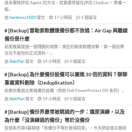
很多團隊評估 Agent 的方法，其實還停留在評估 Chatbot。 準備一
組...
由
hardness1020
發文
17 小時前
1
個留言
# [Backup] 當勒索軟體連備份都不放過：Air Gap 與離線
備份是什麼
前面幾篇提過一個殘酷的現實：現在的勒索軟體攻擊，第一個目標
往往不是你的正式資料，...
由
RainPan
發文
19 小時前
0
個留言
# [Backup] 為什麼備份設備可以塞進 30 倍的資料？聊聊
重複資料刪除（Deduplication）
如果你看過企業級備份設備（例如 Dell PowerProtect DD 系列）...
由
RainPan
發文
19 小時前
0
個留言
# [Backup] 備份界最常被跳過的一步：還原演練，以及
為什麼「沒演練過的備份」等於沒備份
這個系列第4篇聊過「有備份不等於救得回來」，今天把這個主題收