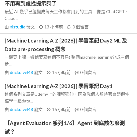
不用再到處找提示詞了
最近 AI 幾乎已經變成每天工作都會用到的工具。像是 ChatGPT、
Claud...
由
nlstudio
發文
13 小時前
0
個留言
[Machine Learning A-Z [2026] ] 學習筆記 Day2 ML 及
Data pre-processing 概念
一邊要上課一邊還要寫這個不容易! 整個machine learning分成三個
步...
由
duckravel48
發文
15 小時前
0
個留言
[Machine Learning A-Z [2026] ] 學習筆記 Day1
這個系列文章是Udemy上的課程延伸，因為我個人想趁著育嬰假空
檔學一點data...
由
duckravel48
發文
16 小時前
0
個留言
【Agent Evaluation 系列 1/6】Agent 到底該怎麼測
試？