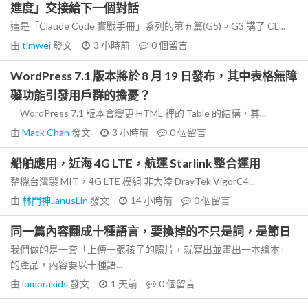
進度」交接給下一個對話
這是「Claude Code 實戰手冊」系列的第五篇(G5)。G3 講了 CL...
由
timwei
發文
3 小時前
0
個留言
WordPress 7.1 版本將於 8 月 19 日發布，其中表格無障
礙功能引發用戶群的擔憂？
WordPress 7.1 版本會變更 HTML 裡的 Table 的結構，其...
由
Mack Chan
發文
3 小時前
0
個留言
船舶應用，近海 4G LTE，航運 Starlink 整合運用
整機台灣製 MIT，4G LTE 模組 非大陸 DrayTek VigorC4...
由
林門神JanusLin
發文
14 小時前
0
個留言
同一篇內容翻成十種語言，要換掉的不只是詞，是節日
我們做的是一套「上傳一張孩子的照片，就寫出並畫出一本繪本」
的產品，內容要以十種語...
由
lumorakids
發文
1 天前
0
個留言