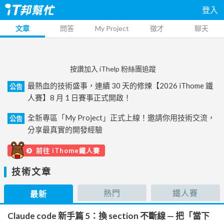
登入
文章
問答
My Project
徵才
聊天
按讚加入 iThelp 粉絲團追蹤
最熱血的技術盛事，連續 30 天的修煉【2026 iThome 鐵
公告
人賽】8 月 1 日賽事正式開啟！
全新專區「My Project」正式上線！邀請你用技術交流，
公告
分享最真實的開發經驗
前往 iThome鐵人賽
技術文章
熱門
鐵人賽
最新
Claude code 新手篇 5：換 section 不斷線 — 把「當下