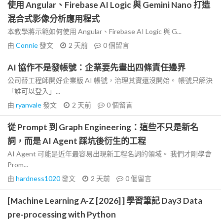
使用 Angular、Firebase AI Logic 與 Gemini Nano 打造
混合式影像分析應用程式
本教學將示範如何使用 Angular、Firebase AI Logic 與 G...
由
Connie
發文
2 天前
0
個留言
AI 協作不是發帳號：企業要先畫出四條責任邊界
公司替工程師開好企業版 AI 帳號，治理其實還沒開始。 帳號只解決
「誰可以登入」...
由
ryanvale
發文
2 天前
0
個留言
從 Prompt 到 Graph Engineering：這些不只是新名
詞，而是 AI Agent 踩坑後衍生的工程
AI Agent 可能是近年最容易出現新工程名詞的領域。 我們才剛學會
Prom...
由
hardness1020
發文
2 天前
0
個留言
[Machine Learning A-Z [2026] ] 學習筆記 Day3 Data
pre-processing with Python