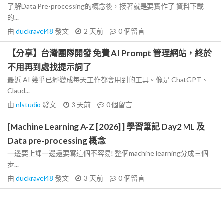
了解Data Pre-processing的概念後，接著就是要實作了 資料下載
的...
由
duckravel48
發文
2 天前
0
個留言
【分享】台灣團隊開發 免費 AI Prompt 管理網站，終於
不用再到處找提示詞了
最近 AI 幾乎已經變成每天工作都會用到的工具。像是 ChatGPT、
Claud...
由
nlstudio
發文
3 天前
0
個留言
[Machine Learning A-Z [2026] ] 學習筆記 Day2 ML 及
Data pre-processing 概念
一邊要上課一邊還要寫這個不容易! 整個machine learning分成三個
步...
由
duckravel48
發文
3 天前
0
個留言