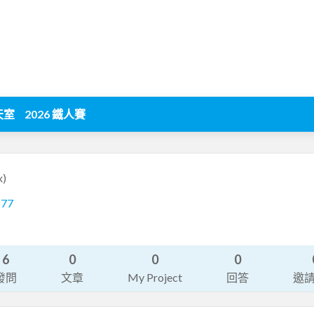
天室
2026 鐵人賽
x)
577
6
0
0
0
發問
文章
My Project
回答
邀