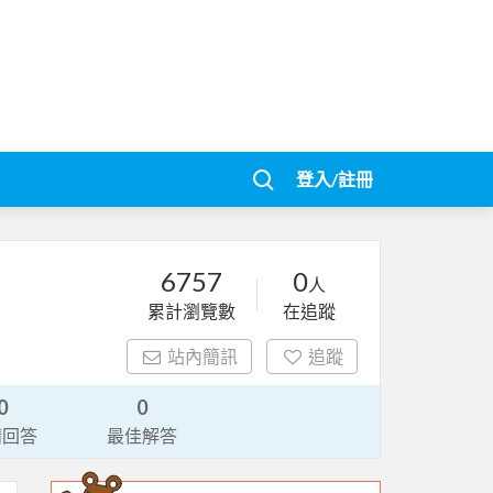
登入/註冊
6757
0
人
累計瀏覽數
在追蹤
站內簡訊
追蹤
0
0
請回答
最佳解答