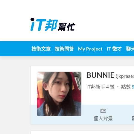
技術文章
技術問答
My Project
iT 徵才
聊
BUNNIE
(jkpraae
iT邦新手 4 級 ‧ 點數
個人背景