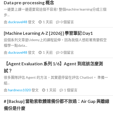
Data pre-processing 概念
一邊要上課一邊還要寫這個不容易! 整個machine learning分成三個
步...
由
duckravel48
發文
1 天前
0
個留言
[Machine Learning A-Z [2026] ] 學習筆記 Day1
這個系列文章是Udemy上的課程延伸，因為我個人想趁著育嬰假空
檔學一點data...
由
duckravel48
發文
1 天前
0
個留言
【Agent Evaluation 系列 1/6】Agent 到底該怎麼測
試？
很多團隊評估 Agent 的方法，其實還停留在評估 Chatbot。 準備一
組...
由
hardness1020
發文
1 天前
1
個留言
# [Backup] 當勒索軟體連備份都不放過：Air Gap 與離線
備份是什麼