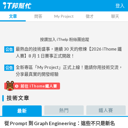
登入
文章
問答
My Project
徵才
聊天
按讚加入 iThelp 粉絲團追蹤
最熱血的技術盛事，連續 30 天的修煉【2026 iThome 鐵
公告
人賽】8 月 1 日賽事正式開啟！
全新專區「My Project」正式上線！邀請你用技術交流，
公告
分享最真實的開發經驗
前往 iThome鐵人賽
技術文章
熱門
鐵人賽
最新
從 Prompt 到 Graph Engineering：這些不只是新名