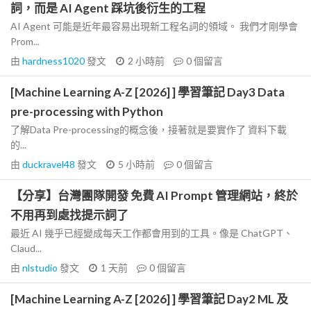
詞，而是 AI Agent 踩坑後衍生的工程
AI Agent 可能是近年最容易出現新工程名詞的領域。 我們才剛學會
Prom...
由
hardness1020
發文
2 小時前
0
個留言
[Machine Learning A-Z [2026] ] 學習筆記 Day3 Data
pre-processing with Python
了解Data Pre-processing的概念後，接著就是要實作了 資料下載
的...
由
duckravel48
發文
5 小時前
0
個留言
【分享】台灣團隊開發 免費 AI Prompt 管理網站，終於
不用再到處找提示詞了
最近 AI 幾乎已經變成每天工作都會用到的工具。像是 ChatGPT、
Claud...
由
nlstudio
發文
1 天前
0
個留言
[Machine Learning A-Z [2026] ] 學習筆記 Day2 ML 及