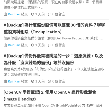
前面幾篇提過一個殘酷的現實：現在的勒索軟體攻擊，第一個目標
往往不是你的正式資料，...
由
RainPan
發文
1 天前
0
個留言
# [Backup] 為什麼備份設備可以塞進 30 倍的資料？聊聊
重複資料刪除（Deduplication）
如果你看過企業級備份設備（例如 Dell PowerProtect DD 系列）...
由
RainPan
發文
1 天前
0
個留言
# [Backup] 備份界最常被跳過的一步：還原演練，以及
為什麼「沒演練過的備份」等於沒備份
這個系列第4篇聊過「有備份不等於救得回來」，今天把這個主題收
尾：怎麼確定救得回來...
由
RainPan
發文
1 天前
0
個留言
[OpenCV 學習筆記] 2. 使用 OpenCV 進行影像混合
(Image Blending)
本文將簡單示範如何使用 OpenCV 的 addWeighted 方法進行圖片