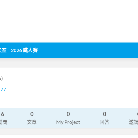
天室
2026 鐵人賽
x)
577
6
0
0
0
發問
文章
My Project
回答
邀