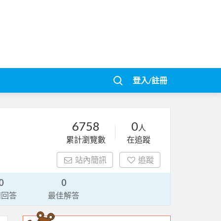
登入/註冊
6758
0
人
累計瀏覽數
在追蹤
站內簡訊
追蹤
0
0
請回答
最佳解答