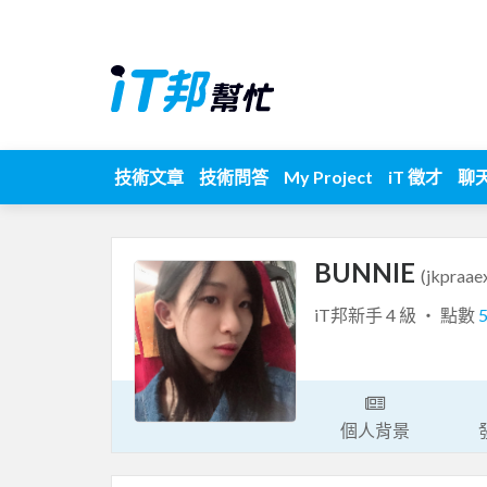
技術文章
技術問答
My Project
iT 徵才
聊
BUNNIE
(jkpraae
iT邦新手 4 級 ‧ 點數
個人背景