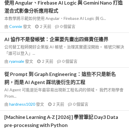
使用 Angular、Firebase AI Logic 與 Gemini Nano 打造
混合式影像分析應用程式
本教學將示範如何使用 Angular、Firebase AI Logic 與 G...
由
Connie
發文
2 天前
0
個留言
AI 協作不是發帳號：企業要先畫出四條責任邊界
公司替工程師開好企業版 AI 帳號，治理其實還沒開始。 帳號只解決
「誰可以登入」...
由
ryanvale
發文
2 天前
0
個留言
從 Prompt 到 Graph Engineering：這些不只是新名
詞，而是 AI Agent 踩坑後衍生的工程
AI Agent 可能是近年最容易出現新工程名詞的領域。 我們才剛學會
Prom...
由
hardness1020
發文
2 天前
0
個留言
[Machine Learning A-Z [2026] ] 學習筆記 Day3 Data
pre-processing with Python