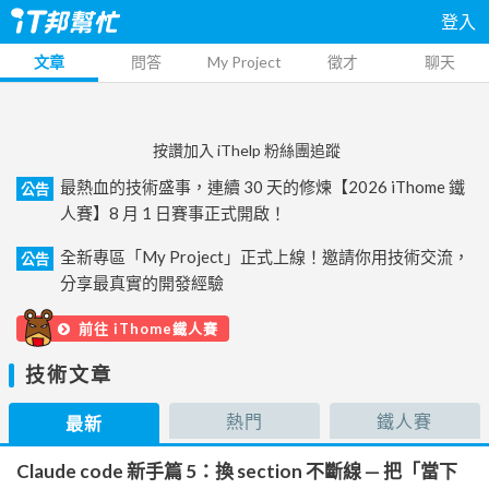
登入
文章
問答
My Project
徵才
聊天
按讚加入 iThelp 粉絲團追蹤
最熱血的技術盛事，連續 30 天的修煉【2026 iThome 鐵
公告
人賽】8 月 1 日賽事正式開啟！
全新專區「My Project」正式上線！邀請你用技術交流，
公告
分享最真實的開發經驗
前往 iThome鐵人賽
技術文章
熱門
鐵人賽
最新
Claude code 新手篇 5：換 section 不斷線 — 把「當下