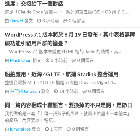
進度」交接給下一個對話
這是「Claude Code 實戰手冊」系列的第五篇(G5)。G3 講了 CL...
由
timwei
發文
3 小時前
0
個留言
WordPress 7.1 版本將於 8 月 19 日發布，其中表格無障
礙功能引發用戶群的擔憂？
WordPress 7.1 版本會變更 HTML 裡的 Table 的結構，其...
由
Mack Chan
發文
3 小時前
0
個留言
船舶應用，近海 4G LTE，航運 Starlink 整合運用
整機台灣製 MIT，4G LTE 模組 非大陸 DrayTek VigorC4...
由
林門神JanusLin
發文
14 小時前
0
個留言
同一篇內容翻成十種語言，要換掉的不只是詞，是節日
我們做的是一套「上傳一張孩子的照片，就寫出並畫出一本繪本」
的產品，內容要以十種語...
由
lumorakids
發文
1 天前
0
個留言