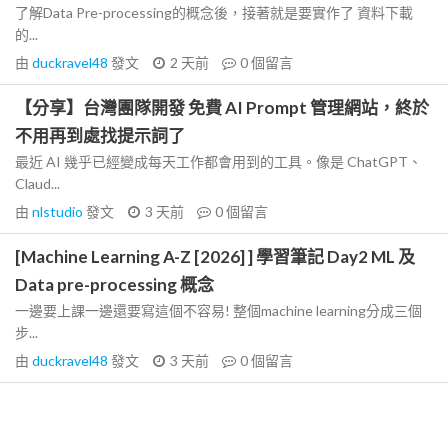
了解Data Pre-processing的概念後，接著就是要實作了 資料下載
的...
由
duckravel48
發文
2 天前
0
個留言
【分享】台灣團隊開發 免費 AI Prompt 管理網站，終於
不用再到處找提示詞了
最近 AI 幾乎已經變成每天工作都會用到的工具。像是 ChatGPT、
Claud...
由
nlstudio
發文
3 天前
0
個留言
[Machine Learning A-Z [2026] ] 學習筆記 Day2 ML 及
Data pre-processing 概念
一邊要上課一邊還要寫這個不容易! 整個machine learning分成三個
步...
由
duckravel48
發文
3 天前
0
個留言