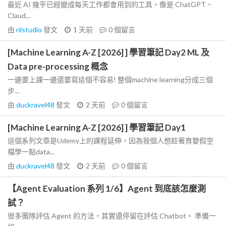
最近 AI 幾乎已經變成每天工作都會用到的工具。像是 ChatGPT、
Claud...
由
nlstudio
發文
1 天前
0
個留言
[Machine Learning A-Z [2026] ] 學習筆記 Day2 ML 及
Data pre-processing 概念
一邊要上課一邊還要寫這個不容易! 整個machine learning分成三個
步...
由
duckravel48
發文
2 天前
0
個留言
[Machine Learning A-Z [2026] ] 學習筆記 Day1
這個系列文章是Udemy上的課程延伸，因為我個人想趁著育嬰假空
檔學一點data...
由
duckravel48
發文
2 天前
0
個留言
【Agent Evaluation 系列 1/6】Agent 到底該怎麼測
試？
很多團隊評估 Agent 的方法，其實還停留在評估 Chatbot。 準備一