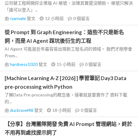
公司替工程師開好企業版 AI 帳號，治理其實還沒開始。 帳號只解決
「誰可以登入」...
由
ryanvale
發文
12 小時前
0
個留言
從 Prompt 到 Graph Engineering：這些不只是新名
詞，而是 AI Agent 踩坑後衍生的工程
AI Agent 可能是近年最容易出現新工程名詞的領域。 我們才剛學會
Prom...
由
hardness1020
發文
15 小時前
0
個留言
[Machine Learning A-Z [2026] ] 學習筆記 Day3 Data
pre-processing with Python
了解Data Pre-processing的概念後，接著就是要實作了 資料下載
的...
由
duckravel48
發文
18 小時前
0
個留言
【分享】台灣團隊開發 免費 AI Prompt 管理網站，終於
不用再到處找提示詞了