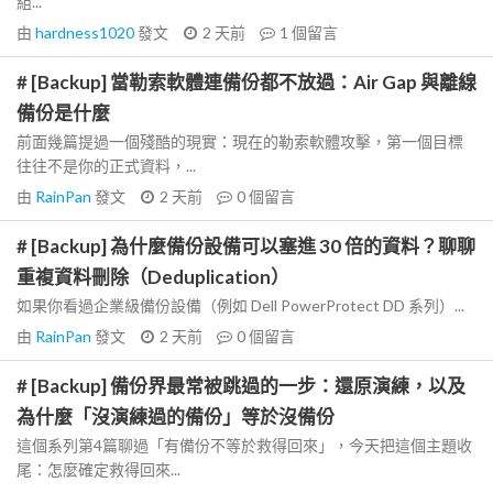
組...
由
hardness1020
發文
2 天前
1
個留言
# [Backup] 當勒索軟體連備份都不放過：Air Gap 與離線
備份是什麼
前面幾篇提過一個殘酷的現實：現在的勒索軟體攻擊，第一個目標
往往不是你的正式資料，...
由
RainPan
發文
2 天前
0
個留言
# [Backup] 為什麼備份設備可以塞進 30 倍的資料？聊聊
重複資料刪除（Deduplication）
如果你看過企業級備份設備（例如 Dell PowerProtect DD 系列）...
由
RainPan
發文
2 天前
0
個留言
# [Backup] 備份界最常被跳過的一步：還原演練，以及
為什麼「沒演練過的備份」等於沒備份
這個系列第4篇聊過「有備份不等於救得回來」，今天把這個主題收
尾：怎麼確定救得回來...