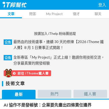
登入
文章
問答
My Project
徵才
聊天
按讚加入 iThelp 粉絲團追蹤
最熱血的技術盛事，連續 30 天的修煉【2026 iThome 鐵
公告
人賽】8 月 1 日賽事正式開啟！
全新專區「My Project」正式上線！邀請你用技術交流，
公告
分享最真實的開發經驗
前往 iThome鐵人賽
技術文章
熱門
鐵人賽
最新
AI 協作不是發帳號：企業要先畫出四條責任邊界