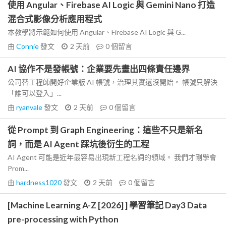
使用 Angular、Firebase AI Logic 與 Gemini Nano 打造
混合式影像分析應用程式
本教學將示範如何使用 Angular、Firebase AI Logic 與 G...
由
Connie
發文
2 天前
0
個留言
AI 協作不是發帳號：企業要先畫出四條責任邊界
公司替工程師開好企業版 AI 帳號，治理其實還沒開始。 帳號只解決
「誰可以登入」...
由
ryanvale
發文
2 天前
0
個留言
從 Prompt 到 Graph Engineering：這些不只是新名
詞，而是 AI Agent 踩坑後衍生的工程
AI Agent 可能是近年最容易出現新工程名詞的領域。 我們才剛學會
Prom...
由
hardness1020
發文
2 天前
0
個留言
[Machine Learning A-Z [2026] ] 學習筆記 Day3 Data
pre-processing with Python