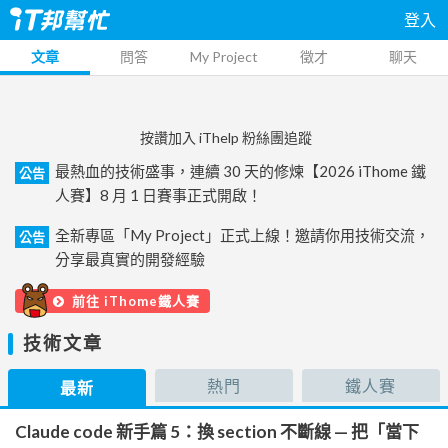
登入
文章
問答
My Project
徵才
聊天
按讚加入 iThelp 粉絲團追蹤
最熱血的技術盛事，連續 30 天的修煉【2026 iThome 鐵
公告
人賽】8 月 1 日賽事正式開啟！
全新專區「My Project」正式上線！邀請你用技術交流，
公告
分享最真實的開發經驗
前往 iThome鐵人賽
技術文章
熱門
鐵人賽
最新
Claude code 新手篇 5：換 section 不斷線 — 把「當下