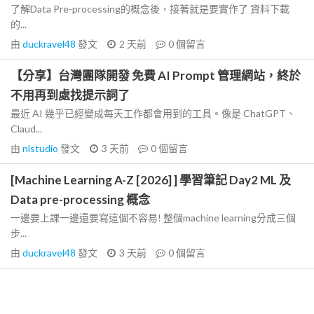
了解Data Pre-processing的概念後，接著就是要實作了 資料下載
的...
由
duckravel48
發文
2 天前
0
個留言
【分享】台灣團隊開發 免費 AI Prompt 管理網站，終於
不用再到處找提示詞了
最近 AI 幾乎已經變成每天工作都會用到的工具。像是 ChatGPT、
Claud...
由
nlstudio
發文
3 天前
0
個留言
[Machine Learning A-Z [2026] ] 學習筆記 Day2 ML 及
Data pre-processing 概念
一邊要上課一邊還要寫這個不容易! 整個machine learning分成三個
步...
由
duckravel48
發文
3 天前
0
個留言