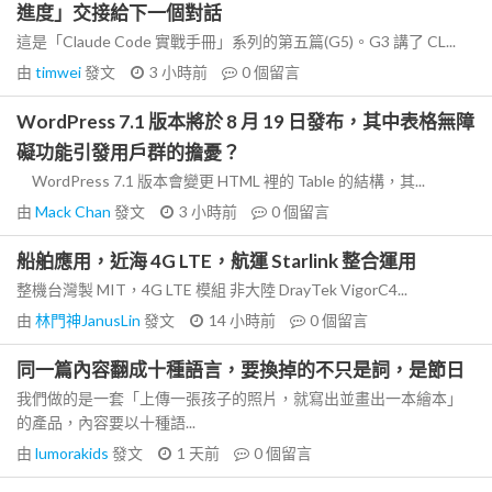
進度」交接給下一個對話
這是「Claude Code 實戰手冊」系列的第五篇(G5)。G3 講了 CL...
由
timwei
發文
3 小時前
0
個留言
WordPress 7.1 版本將於 8 月 19 日發布，其中表格無障
礙功能引發用戶群的擔憂？
WordPress 7.1 版本會變更 HTML 裡的 Table 的結構，其...
由
Mack Chan
發文
3 小時前
0
個留言
船舶應用，近海 4G LTE，航運 Starlink 整合運用
整機台灣製 MIT，4G LTE 模組 非大陸 DrayTek VigorC4...
由
林門神JanusLin
發文
14 小時前
0
個留言
同一篇內容翻成十種語言，要換掉的不只是詞，是節日
我們做的是一套「上傳一張孩子的照片，就寫出並畫出一本繪本」
的產品，內容要以十種語...
由
lumorakids
發文
1 天前
0
個留言