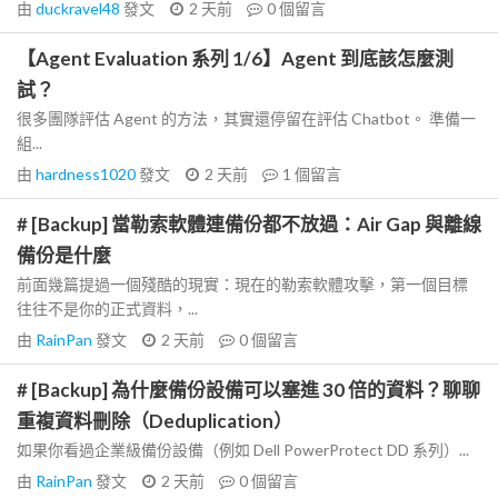
由
duckravel48
發文
2 天前
0
個留言
【Agent Evaluation 系列 1/6】Agent 到底該怎麼測
試？
很多團隊評估 Agent 的方法，其實還停留在評估 Chatbot。 準備一
組...
由
hardness1020
發文
2 天前
1
個留言
# [Backup] 當勒索軟體連備份都不放過：Air Gap 與離線
備份是什麼
前面幾篇提過一個殘酷的現實：現在的勒索軟體攻擊，第一個目標
往往不是你的正式資料，...
由
RainPan
發文
2 天前
0
個留言
# [Backup] 為什麼備份設備可以塞進 30 倍的資料？聊聊
重複資料刪除（Deduplication）
如果你看過企業級備份設備（例如 Dell PowerProtect DD 系列）...
由
RainPan
發文
2 天前
0
個留言