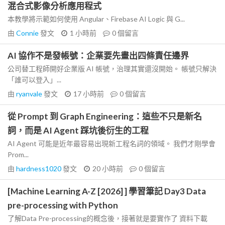
混合式影像分析應用程式
本教學將示範如何使用 Angular、Firebase AI Logic 與 G...
由
Connie
發文
1 小時前
0
個留言
AI 協作不是發帳號：企業要先畫出四條責任邊界
公司替工程師開好企業版 AI 帳號，治理其實還沒開始。 帳號只解決
「誰可以登入」...
由
ryanvale
發文
17 小時前
0
個留言
從 Prompt 到 Graph Engineering：這些不只是新名
詞，而是 AI Agent 踩坑後衍生的工程
AI Agent 可能是近年最容易出現新工程名詞的領域。 我們才剛學會
Prom...
由
hardness1020
發文
20 小時前
0
個留言
[Machine Learning A-Z [2026] ] 學習筆記 Day3 Data
pre-processing with Python
了解Data Pre-processing的概念後，接著就是要實作了 資料下載