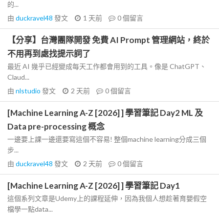
的...
由
duckravel48
發文
1 天前
0
個留言
【分享】台灣團隊開發 免費 AI Prompt 管理網站，終於
不用再到處找提示詞了
最近 AI 幾乎已經變成每天工作都會用到的工具。像是 ChatGPT、
Claud...
由
nlstudio
發文
2 天前
0
個留言
[Machine Learning A-Z [2026] ] 學習筆記 Day2 ML 及
Data pre-processing 概念
一邊要上課一邊還要寫這個不容易! 整個machine learning分成三個
步...
由
duckravel48
發文
2 天前
0
個留言
[Machine Learning A-Z [2026] ] 學習筆記 Day1
這個系列文章是Udemy上的課程延伸，因為我個人想趁著育嬰假空
檔學一點data...