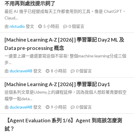
不用再到處找提示詞了
最近 AI 幾乎已經變成每天工作都會用到的工具。像是 ChatGPT、
Claud...
由
nlstudio
發文
5 小時前
0
個留言
[Machine Learning A-Z [2026] ] 學習筆記 Day2 ML 及
Data pre-processing 概念
一邊要上課一邊還要寫這個不容易! 整個machine learning分成三個
步...
由
duckravel48
發文
8 小時前
0
個留言
[Machine Learning A-Z [2026] ] 學習筆記 Day1
這個系列文章是Udemy上的課程延伸，因為我個人想趁著育嬰假空
檔學一點data...
由
duckravel48
發文
9 小時前
0
個留言
【Agent Evaluation 系列 1/6】Agent 到底該怎麼測
試？