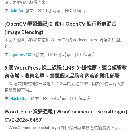
尾：怎麼確定救得回來...
由
RainPan
發文
11 小時前
0
個留言
[OpenCV 學習筆記] 2. 使用 OpenCV 進行影像混合
(Image Blending)
本文將簡單示範如何使用 OpenCV 的 addWeighted 方法進行圖片
的...
由
logohow1020
發文
13 小時前
0
個留言
5 個 WordPress 線上課程 (LMS) 外掛推薦，適合經營教
育私域、收集名單、營運個人品牌和內容商業化部署
📝 這次推薦排除一些近 1 至 2 年的新進品牌，因為它們沒有太多
相關數據可供...
由
Mack Chan
發文
16 小時前
0
個留言
Wordfence 資安通報 | WooCommerce - Social Login |
CVE-2026-8457
WooCommerce Social Login 外掛爆出嚴重驗證繞過漏洞，使...