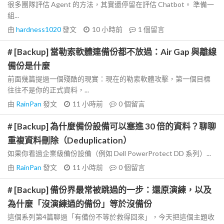
很多團隊評估 Agent 的方法，其實還停留在評估 Chatbot。 準備一
組...
由
hardness1020
發文
10 小時前
1
個留言
# [Backup] 當勒索軟體連備份都不放過：Air Gap 與離線
備份是什麼
前面幾篇提過一個殘酷的現實：現在的勒索軟體攻擊，第一個目標
往往不是你的正式資料，...
由
RainPan
發文
11 小時前
0
個留言
# [Backup] 為什麼備份設備可以塞進 30 倍的資料？聊聊
重複資料刪除（Deduplication）
如果你看過企業級備份設備（例如 Dell PowerProtect DD 系列）...
由
RainPan
發文
11 小時前
0
個留言
# [Backup] 備份界最常被跳過的一步：還原演練，以及
為什麼「沒演練過的備份」等於沒備份
這個系列第4篇聊過「有備份不等於救得回來」，今天把這個主題收